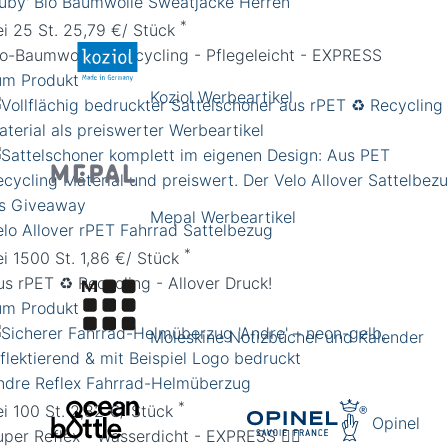
Ruby' Bio Baumwolle Sweatjacke Herren
*
ei 25 St. 25,79 €/ Stück
io-Baumwolle & Recycling - Pflegeleicht - EXPRESS
um Produkt
Koziol Werbeartikel
Mepal Werbeartikel
elo Allover rPET Fahrrad Sattelbezug
*
ei 1500 St. 1,86 €/ Stück
us rPET ♻️ Recycling - Allover Druck!
um Produkt
Moleskine Notizbücher und Kalender
ndre Reflex Fahrrad-Helmüberzug
*
ei 100 St. 2,82 €/ Stück
Opinel
uper Reflex - Wasserdicht - EXPRESS 🚴‍♀️