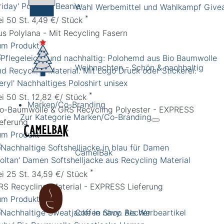
riday' Polylana Beanie
Wahl Werbemittel und Wahlkampf Giv
*
ei 50 St. 4,49 €/ Stück
us Polylana - Mit Recycling Fasern
um Produkt
Weihnachten - Schön & nachhaltig
eryl' Nachhaltiges Poloshirt unisex
*
ei 50 St. 12,82 €/ Stück
Marken/Co-Branding
io-Baumwolle & GRS Recycling Polyester - EXPRESS
Zur Kategorie Marken/Co-Branding
ieferung
um Produkt
CamelBak
Coltan' Damen Softshelljacke aus Recycling Material
*
ei 25 St. 34,59 €/ Stück
RS Recycling-Material - EXPRESS Lieferung
um Produkt
Coffee Shop Becher