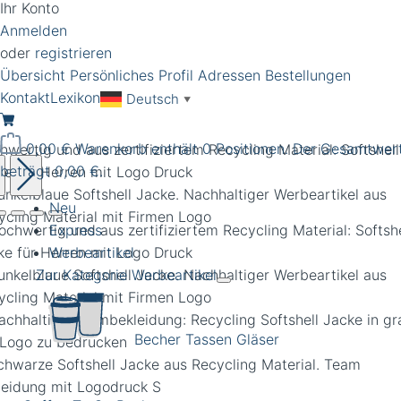
Ihr Konto
Anmelden
oder
registrieren
Übersicht
Persönliches Profil
Adressen
Bestellungen
Kontakt
Lexikon
Deutsch
▼
0,00 €
Warenkorb enthält 0 Positionen. Der Gesamtwer
hwertig und aus zertifiziertem Recycling Material: Softshell
beträgt 0,00 €.
ke für Herren mit Logo Druck
Neu
Express
Werbeartikel
Zur Kategorie Werbeartikel
Becher Tassen Gläser