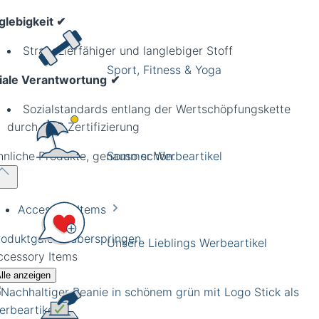
glebigkeit ✔
Strapazierfähiger und langlebiger Stoff
Sport, Fitness & Yoga
iale Verantwortung
✔
Sozialstandards entlang der Wertschöpfungskette
durch
GRS
Zertifizierung
hnliche Produkte, genauso schön:
Sommer Werbeartikel
Accessory Items
roduktgalerie überspringen
Unsere Lieblings Werbeartikel
ccessory Items
lle anzeigen