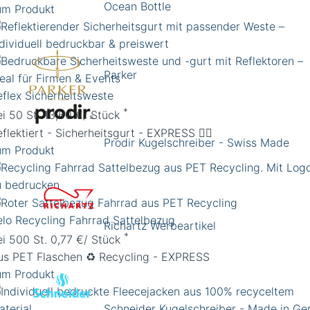
Ocean Bottle
um Produkt
Parker
eflex Sicherheitsweste
*
ei 50 St. 13,60 €/ Stück
flektiert - Sicherheitsgurt - EXPRESS 🚴‍♀️
Prodir Kugelschreiber - Swiss Made
um Produkt
elo Recycling Fahrrad Sattelbezug
Richartz Werbeartikel
*
ei 500 St. 0,77 €/ Stück
us PET Flaschen ♻️ Recycling - EXPRESS
um Produkt
Schneider Kugelschreiber - Made in G