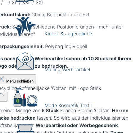
/ L / XL / XXL / 3XL
erkunftsland:
China, Bedruckt in der EU
ruck:
Stick, verschiedene Positionierungen - mehr unter
Kinder & Jugendliche
ndividualisieren"
erpackungseinheit:
Polybag individuell
ls nachhaltiger Werbeartikel schon ab 10 Stück mit Ihrem
ogo oder Motiv zu bedrucken.
Mailing Werbeartikel
Menü schließen
cycling Softshelljacke 'Coltan' mit Logo Stick
Mode Kosmetik Textil
b einer Menge von
5 Stück
können Sie die 'Coltan'
Herren
acke bedrucken
lassen. So wird aus der individualisierten
ftshelljacke ein
Werbeartikel oder Werbegeschenk
.
esonders geeignet ist die Outdoor Jacke auch für
Team