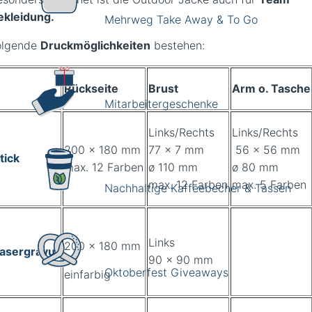
ekleidung.
Mehrweg Take Away & To Go
olgende
Druckmöglichkeiten
bestehen:
Rückseite
Brust
Arm o. Tasche
Mitarbeitergeschenke
Links/Rechts
Links/Rechts
200 x 180 mm
77 x 7 mm
56 x 56 mm
tick
max. 12 Farben
ø 110 mm
ø 80 mm
max. 12 Farben
max. 5 Farben
Nachhaltige Kaffeebecher & Tassen
Links
200 x 180 mm
asergravur
90 x 90 mm
Oktoberfest Giveaways
einfarbig