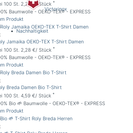
*
ei 100 St. 2,28 €/ Stück
Victorinox
00% Baumwolle - OEKO-TEX® - EXPRESS
um Produkt
Nachhaltigkeit
oly Jamaika OEKO-TEX T-Shirt Damen
*
ei 100 St. 2,28 €/ Stück
00% Baumwolle - OEKO-TEX® - EXPRESS
um Produkt
oly Breda Damen Bio T-Shirt
*
ei 100 St. 4,59 €/ Stück
00% Bio 🌱 Baumwolle - OEKO-TEX® - EXPRESS
um Produkt