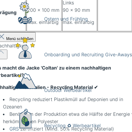
Links
200 x 100 mm
90 x 90 mm
rägung
Ostern und Frühling
max. einfarbig
max. einfarbig
Menü schließen
achhaltigkeit
Onboarding und Recruiting Give-Aways
 macht die Jacke 'Coltan' zu einem nachhaltigen
beartikel?
hhaltige Materialien - Recycling Material
✔
Outdoor Werbeartikel
Recycling reduziert Plastikmüll auf Deponien und in
Ozeanen
Benötigt in der Produktion etwa die Hälfte der Energie
herkömmlichen Polyester
Recycling ♻️ Werbeartikel
GRS
zertifiziert (Mind. 50% Recycling Material)