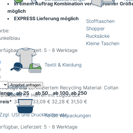
In einem Auftrag Kombination verschiedener Größ
möglich
EXPRESS Lieferung möglich
Stofftaschen
Shopper
arbe:
Rucksäcke
unkelblau
Kleine Taschen
rfügbar, Lieferzeit: 5 - 8 Werktage
Textil & Kleidung
Angebot anfragen
Kleidung
hhaltige aus zertifiziertem Recycling Material: Coltan
enge
ab 25
ab 50
ab 100
ab 250
Decken
tshelljacke für Herren mit Logodruck
reis*
34,59 €
33,09 €
32,28 €
31,50 €
 Zzgl. USt und Druckkosten etc.
To Go Verpackungen
rfügbar, Lieferzeit: 5 - 8 Werktage