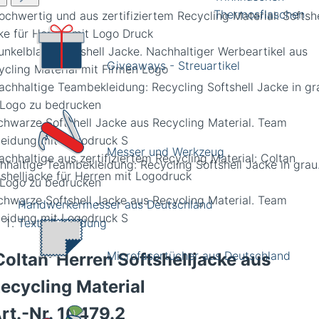
Thermosflaschen
Giveaways - Streuartikel
Messer und Werkzeug
hhaltige Teambekleidung: Recycling Softshell Jacke in grau
 Logo zu bedrucken
Handwerkermesser aus Deutschland
Textil & Kleidung
Microfasertücher aus Deutschland
Coltan' Herren Softshelljacke aus
ecycling Material
rt.-Nr.
10479.2