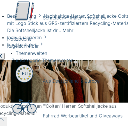
Beschreibung
Nachhaltige Herren Softshelljacke Colt
Schreiben • Malen • Notieren
mit Logo Stick aus GRS-zertifiziertem Recycling-Materia
Die Softshelljacke ist dr…
Mehr
Individualisieren
Notizbücher
Nachhaltigkeit
Kugelschreiber
Themenwelten
Zur Kategorie Themenwelten
Aus Deutschland & Europa
roduktinformationen
"'Coltan' Herren Softshelljacke aus
ecycling Material"
Fahrrad Werbeartikel und Giveaways