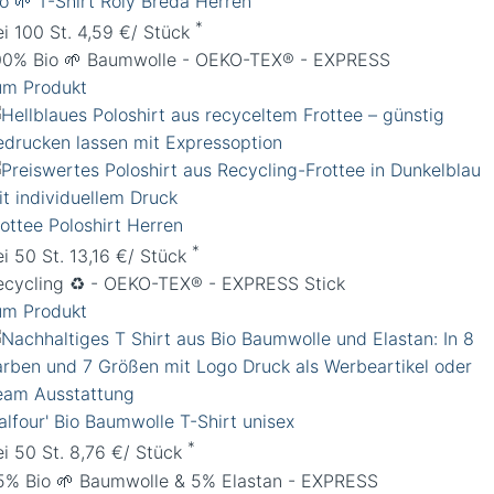
io 🌱 T-Shirt Roly Breda Herren
*
ei 100 St. 4,59 €/ Stück
00% Bio 🌱 Baumwolle - OEKO-TEX® - EXPRESS
um Produkt
rottee Poloshirt Herren
*
ei 50 St. 13,16 €/ Stück
ecycling ♻️ - OEKO-TEX® - EXPRESS Stick
um Produkt
alfour' Bio Baumwolle T-Shirt unisex
*
ei 50 St. 8,76 €/ Stück
5% Bio 🌱 Baumwolle & 5% Elastan - EXPRESS