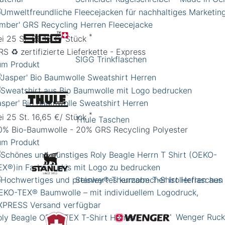
Amber' GRS Recycling Herren Fleecejacke
*
ei 25 St. 29,18 €/ Stück
S ♻️ zertifizierte Lieferkette - Express
SIGG Trinkflaschen
um Produkt
Jasper' Bio Baumwolle Sweatshirt Herren
*
ei 25 St. 16,65 €/ Stück
Thule Taschen
0% Bio-Baumwolle - 20% GRS Recycling Polyester
um Produkt
Stanley® Thermobecher Isolierflaschen
Wenger Ruck
oly Beagle OEKO-TEX T-Shirt Herren