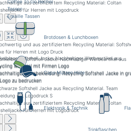
Coffee To Go Becher
Tassen
Emaille Tassen
Brotdosen & Lunchboxen
kelblaue Softshell Jacke. Nachhaltiger Werbeartikel aus
ycling Material mit Firmen Logo
Caps Mützen Hüte
Elektronik & Technik
Fl
Trinkflaschen