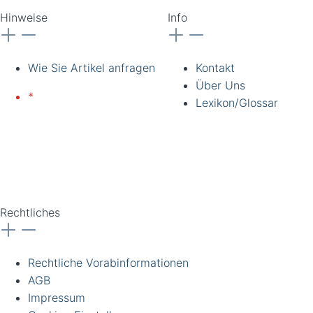
Hinweise
Info
Wie Sie Artikel anfragen
Kontakt
Über Uns
*
Lieferung nur an
Lexikon/Glossar
gewerbliche Kunden und
Institutionen. Alle Preise
zzgl. Ust. Preise
unverbindlich. Irrtümer
vorbehalten.
Rechtliches
Rechtliche Vorabinformationen
AGB
Impressum