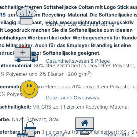
achhaltige Herren Softshelljacke Coltan mit Logo
Stick
au
RS
-zertifiziertem Recycling-Material. Die Softshelljacke i
reilagig aufgebaut, leicht, wasserdicht und atmungsaktiv.
Gastro, Hotel, Stadtmarketing
it Logodruck machen Sie die Softshelljacke zum idealen
achhaltigen Werbeartikel oder Werbegeschenk für Kund
nd Mitarbeiter. Auch für das Employer Branding ist eine
edruckte Outdoor Softshelljacke geeignet.
Gesundheitswesen & Pflege
ußenmaterial:
80% GRS zertifiziertes recyceltes Polyester,
2
8% Polyester und 2% Elastan (280 g/m
)
nnenmaterial
: Mikro Fleece aus 70% recyceltem Polyester u
0% Polyester
Gute Laune Giveaways
achhaltigkeit:
Mit GRS-zertifiziertem Recycling-Material
arbe:
Navy, Schwarz, Grau
ieferbare Größen
(in einem Auftrahg kombinierbar)
:
XS / S 
Haushalt
Home Office