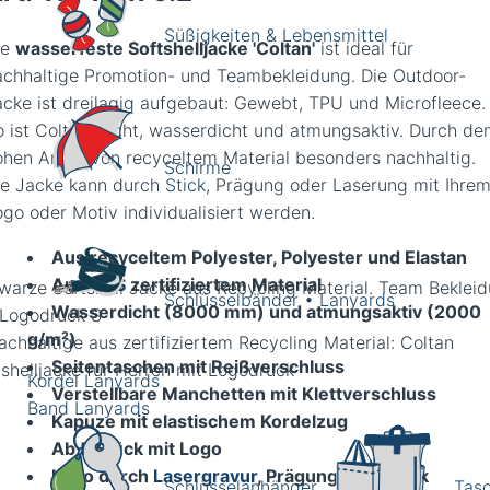
Süßigkeiten & Lebensmittel
ie
wasserfeste Softshelljacke 'Coltan'
ist ideal für
achhaltige Promotion- und Teambekleidung. Die Outdoor-
acke ist dreilagig aufgebaut: Gewebt, TPU und Microfleece.
o ist Coltan leicht, wasserdicht und atmungsaktiv. Durch de
ohen Anteil von recyceltem Material besonders nachhaltig.
Schirme
ie Jacke kann durch
Stick
, Prägung oder Laserung mit Ihre
ogo oder Motiv individualisiert werden.
Aus recyceltem Polyester, Polyester und Elastan
Aus
GRS
zertifiziertem Material
warze Softshell Jacke aus Recycling Material. Team Beklei
Schlüsselbänder • Lanyards
Wasserdicht (8000 mm) und atmungsaktiv (2000
 Logodruck S
g/m²)
Seitentaschen mit Reißverschluss
Kordel Lanyards
Verstellbare Manchetten mit Klettverschluss
Band Lanyards
Kapuze mit elastischem Kordelzug
Ab 5 Stück mit Logo
Logo durch
Lasergravur
, Prägung oder Stick
Schlüsselanhänger
Tas