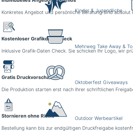
Kinder & Jugendliche
Konkretes Angebot und persönliche Beratung sind absolut 
Kostenloser Grafikdatencheck
Mehrweg Take Away & To
Inklusive Grafik-Daten Check. Sie schicken Ihr Logo, wir pr
Gratis Druckvorschau
Oktoberfest Giveaways
Die Produktion starten erst nach Ihrer schriftlichen Freigab
Stornieren ohne Risiko
Outdoor Werbeartikel
Bestellung kann bis zur endgültigen Druckfreigabe kostenfr