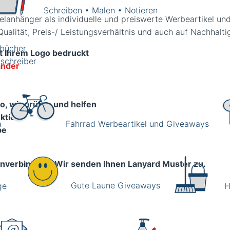
Schreiben • Malen • Notieren
lanhänger als individuelle und preiswerte Werbeartikel un
ualität, Preis-/ Leistungsverhältnis und auch auf Nachhalti
zbücher
t Ihrem Logo bedruckt
schreiber
änder
o, wir prüfen und helfen
ktion
a
Fahrrad Werbeartikel und Giveaways
be
nverbindlich.
Wir senden Ihnen Lanyard Muster zu.
Gute Laune Giveaways
ge
H