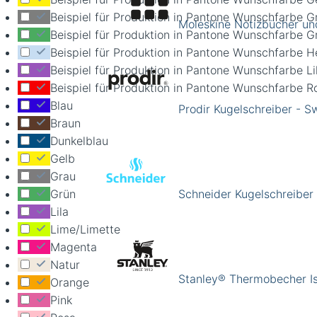
Beispiel für Produktion in Pantone Wunschfarbe G
Moleskine Notizbücher un
Beispiel für Produktion in Pantone Wunschfarbe G
Beispiel für Produktion in Pantone Wunschfarbe He
Beispiel für Produktion in Pantone Wunschfarbe Li
Beispiel für Produktion in Pantone Wunschfarbe R
Blau
Prodir Kugelschreiber - 
Braun
Dunkelblau
Gelb
Grau
Grün
Schneider Kugelschreiber
Lila
Lime/Limette
Magenta
Natur
Stanley® Thermobecher Is
Orange
Pink