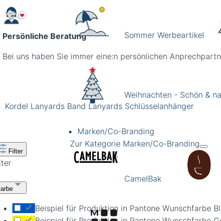
Sommer Werbeartikel
Persönliche Beratung
Bei uns haben Sie immer eine:n persönlichen Anprechpartn
Weihnachten - Schön & na
Kordel Lanyards
Band Lanyards
Schlüsselanhänger
Marken/Co-Branding
Zur Kategorie Marken/Co-Branding
Filter
lter
CamelBak
Farbe
Beispiel für Produktion in Pantone Wunschfarbe B
Beispiel für Produktion in Pantone Wunschfarbe G