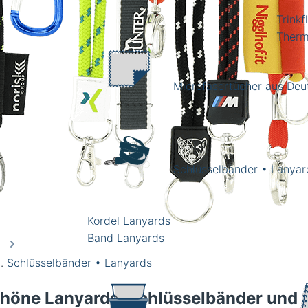
Trinkf
Therm
Microfasertücher aus Deu
Schlüsselbänder • Lanyar
Kordel Lanyards
Band Lanyards
Schlüsselbänder • Lanyards
höne Lanyards, Schlüsselbänder und 