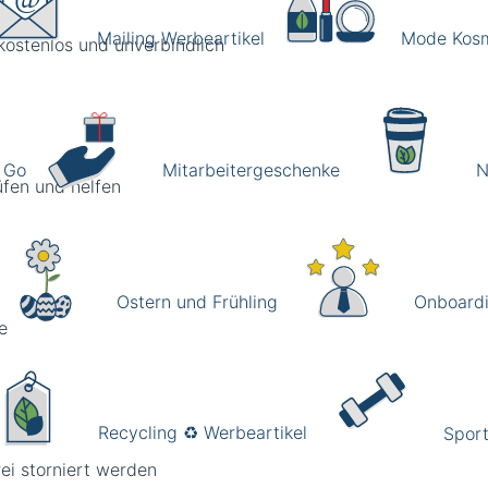
Mailing Werbeartikel
Mode Kosme
kostenlos und unverbindlich
 Go
Mitarbeitergeschenke
N
üfen und helfen
Ostern und Frühling
Onboardi
e
Recycling ♻️ Werbeartikel
Sport
ei storniert werden