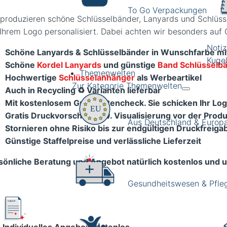
To Go Verpackungen
 produzieren schöne Schlüsselbänder, Lanyards und Schlüsse
 Ihrem Logo personalisiert. Dabei achten wir besonders auf Q
Noti
Schöne Lanyards & Schlüsselbänder in Wunschfarbe mi
Kugel
Schöne
Kordel Lanyards
und
günstige
Band Schlüsselb
Themenwelten
Hochwertige
Schlüsselanhänger
als Werbeartikel
Zur Kategorie Themenwelten
Auch in Recycling ♻️ Varianten lieferbar
Mit kostenlosem Grafikdatencheck. Sie schicken Ihr Log
Gratis Druckvorschau bzw. Visualisierung vor der Produ
Aus Deutschland & Europ
Stornieren ohne Risiko bis zur endgültigen Druckfreiga
Günstige Staffelpreise
und verlässliche Lieferzeit
sönliche Beratung und Angebot natürlich kostenlos und u
Gesundheitswesen & Pfle
Individuelles Angebot kostenlos