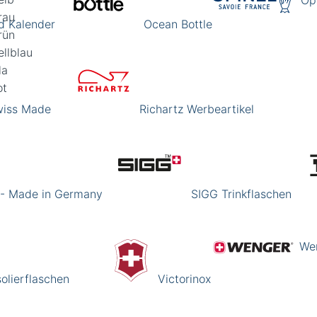
Op
rau
d Kalender
Ocean Bottle
rün
llblau
la
ot
Swiss Made
Richartz Werbeartikel
 - Made in Germany
SIGG Trinkflaschen
We
olierflaschen
Victorinox