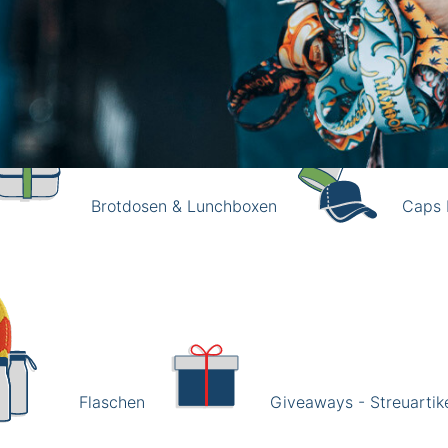
er Gesamtwert beträgt 0,00 €.
Brotdosen & Lunchboxen
Caps 
Flaschen
Giveaways - Streuartik