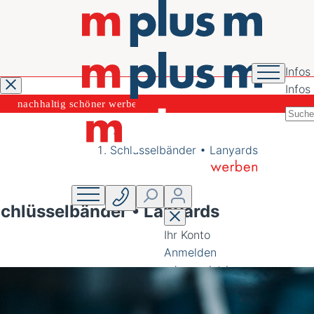
Infos
Infos
nachhaltig schöner
werben
Schlüsselbänder • Lanyards
chlüsselbänder • Lanyards
Ihr Konto
Anmelden
oder
registrieren
Übersicht
Persönliches Profi