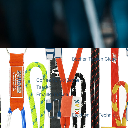
0,00 €
Warenkorb enthält 0 Positionen. D
Neu
Express
Werbeartikel
Zur Kategorie Werbeartikel
Becher Tassen Gläser
Coffee To Go Becher
Tassen
Emaille Tassen
Elektronik & Technik