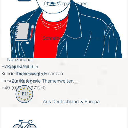
To Go Verpackungen
Schreiben • Malen • Notieren
Notizbücher
Holger Löser
Kugelschreiber
Kundenbetreuung - Finanzen
Themenwelten
loeser(a)mplusm
Zur Kategorie Themenwelten
+49 (0)9325 9712-0
Aus Deutschland & Europa