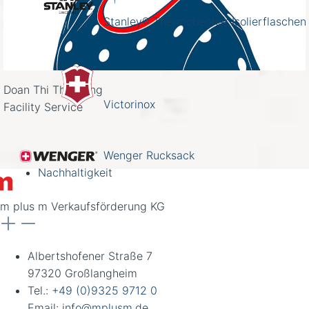
Stanley® Thermobecher Isolierflaschen
Doan Thi Thu Hang
Victorinox
Facility Service
Wenger Rucksack
Nachhaltigkeit
m plus m Verkaufsförderung KG
Albertshofener Straße 7
97320 Großlangheim
Tel.:
+49 (0)9325 9712 0
Email:
info@mplusm.de