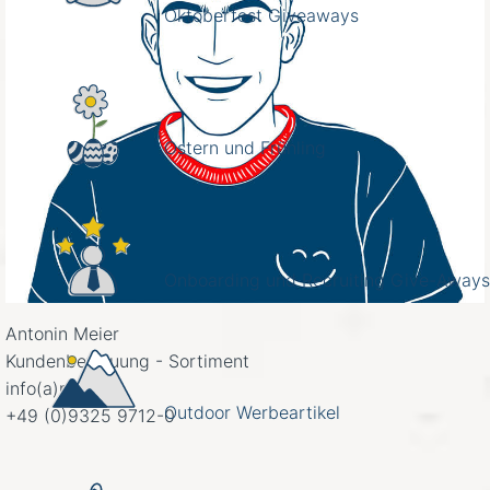
Oktoberfest Giveaways
Ostern und Frühling
Onboarding und Recruiting Give-Aways
Antonin Meier
Kundenbetreuung - Sortiment
info(a)mplusm
Outdoor Werbeartikel
+49 (0)9325 9712-0