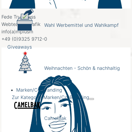
Fede Truchsess
Webteam / Grafik
Wahl Werbemittel und Wahlkampf
info(a)mplusm
+49 (0)9325 9712-0
Giveaways
Weihnachten - Schön & nachhaltig
Marken/Co-Branding
Zur Kategorie Marken/Co-Branding
CamelBak