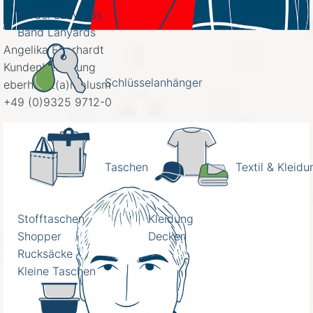
Kordel Lanyards
Band Lanyards
Angelika Eberhardt
Kundenbetreuung
Schlüsselanhänger
eberhardt(a)mplusm
+49 (0)9325 9712-0
Taschen
Textil & Kleidu
Stofftaschen
Kleidung
Shopper
Decken
Rucksäcke
Kleine Taschen