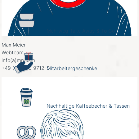
Mehrweg Take Away & To Go
Max Meier
Webteam
info(a)mplusm
+49 (0)9325 9712-0
Mitarbeitergeschenke
Nachhaltige Kaffeebecher & Tassen