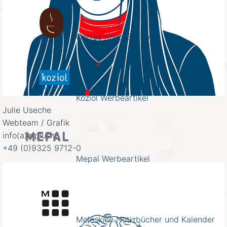
Coffee Shop Becher
Koziol Werbeartikel
Julie Useche
Webteam / Grafik
info(a)mplusm
+49 (0)9325 9712-0
Mepal Werbeartikel
Moleskine Notizbücher und Kalender