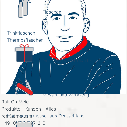
Flaschen
Trinkflaschen
Thermosflaschen
Giveaways - Streuartikel
Messer und Werkzeug
Ralf Ch Meier
Produkte - Kunden - Alles
Handwerkermesser aus Deutschland
rcm(a)mplusm
+49 (0)9325 9712-0