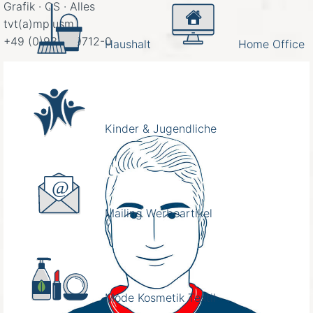
Grafik · QS · Alles
tvt(a)mplusm
+49 (0)9325 9712-0
Haushalt
Home Office
Kinder & Jugendliche
Mailing Werbeartikel
Mode Kosmetik Textil