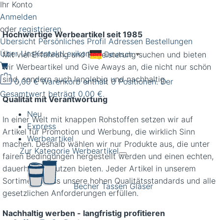
Ihr Konto
Anmelden
oder
registrieren
Hochwertige Werbeartikel seit 1985
Übersicht
Persönliches Profil
Adressen
Bestellungen
Über Uns
Kontakt
Lexikon
Deutsch
Mit viel Erfahrung und Begeisterung suchen und bieten
▼
wir Werbeartikel und Give Aways an, die nicht nur schön
sind, sondern auch langlebig und nachhaltig.
0,00 €
Warenkorb enthält 0 Positionen. Der
Gesamtwert beträgt 0,00 €.
Qualität mit Verantwortung
Neu
In einer Welt mit knappen Rohstoffen setzen wir auf
Express
Artikel für Promotion und Werbung, die wirklich Sinn
Werbeartikel
machen. Deshalb wählen wir nur Produkte aus, die unter
Zur Kategorie Werbeartikel
fairen Bedingungen hergestellt werden und einen echten,
dauerhaften Nutzen bieten. Jeder Artikel in unserem
Sortiment muss unsere hohen Qualitätsstandards und alle
Becher Tassen Gläser
gesetzlichen Anforderungen erfüllen.
Nachhaltig werben - langfristig profitieren