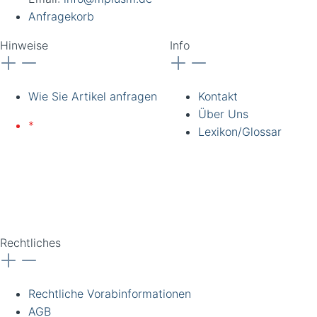
Anfragekorb
Hinweise
Info
Wie Sie Artikel anfragen
Kontakt
Über Uns
*
Lieferung nur an
Lexikon/Glossar
gewerbliche Kunden und
Institutionen. Alle Preise
zzgl. Ust. Preise
unverbindlich. Irrtümer
vorbehalten.
Rechtliches
Rechtliche Vorabinformationen
AGB