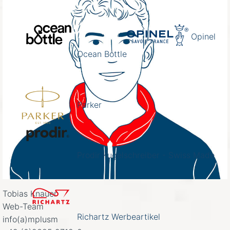
Opinel
Ocean Bottle
Parker
Prodir Kugelschreiber - Swiss Made
Tobias Knauer
Web-Team
Richartz Werbeartikel
info(a)mplusm