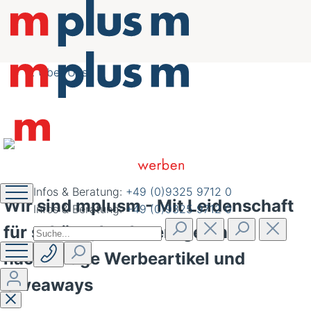
nachhaltig schöner
werben
Über Uns
Infos & Beratung:
+49 (0)9325 9712 0
Wir sind mplusm - Mit Leidenschaft
Infos & Beratung:
+49 (0)9325 9712 0
für schöne, hochwertige und
nachhaltige Werbeartikel und
Giveaways