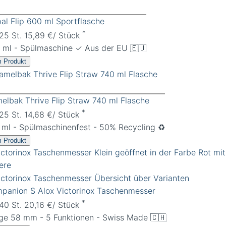
al Flip 600 ml Sportflasche
*
 25 St. 15,89 €/ Stück
 ml - Spülmaschine ✓ Aus der EU 🇪🇺
 Produkt
elbak Thrive Flip Straw 740 ml Flasche
*
 25 St. 14,68 €/ Stück
 ml - Spülmaschinenfest - 50% Recycling ♻️
 Produkt
panion S Alox Victorinox Taschenmesser
*
 40 St. 20,16 €/ Stück
ge 58 mm - 5 Funktionen - Swiss Made 🇨🇭