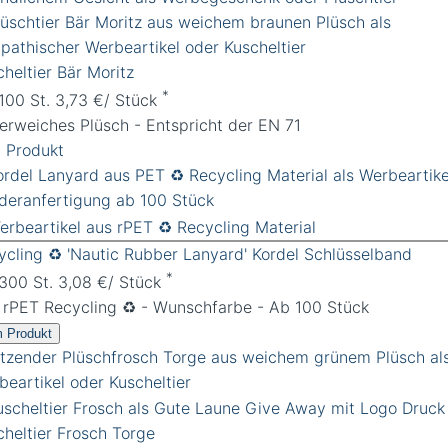
heltier Bär Moritz
*
 100 St. 3,73 €/ Stück
erweiches Plüsch - Entspricht der EN 71
 Produkt
ycling ♻️ 'Nautic Rubber Lanyard' Kordel Schlüsselband
*
 300 St. 3,08 €/ Stück
 rPET Recycling ♻️ - Wunschfarbe - Ab 100 Stück
 Produkt
cheltier Frosch Torge