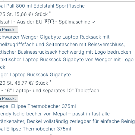
al Pull 800 ml Edelstahl Sportflasche
*
 25 St. 15,66 €/ Stück
lstahl - Aus der EU 🇪🇺 - Spülmaschine ✓
 Produkt
ger Laptop Rucksack Gigabyte
*
 20 St. 45,77 €/ Stück
 - 16'' Laptop- und separates 10'' Tabletfach
 Produkt
al Ellipse Thermobecher 375ml