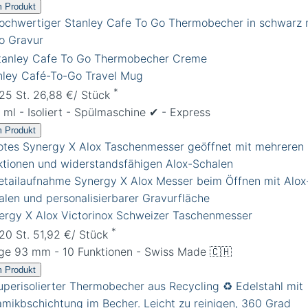
 Produkt
nley Café-To-Go Travel Mug
*
 25 St. 26,88 €/ Stück
ml - Isoliert - Spülmaschine ✔︎ - Express
 Produkt
ergy X Alox Victorinox Schweizer Taschenmesser
*
 20 St. 51,92 €/ Stück
ge 93 mm - 10 Funktionen - Swiss Made 🇨🇭
 Produkt