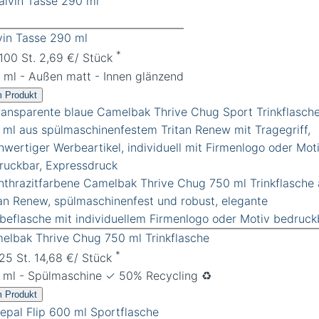
vin Tasse 290 ml
*
 100 St. 2,69 €/ Stück
 ml - Außen matt - Innen glänzend
 Produkt
elbak Thrive Chug 750 ml Trinkflasche
*
 25 St. 14,68 €/ Stück
 ml - Spülmaschine ✓ 50% Recycling ♻️
 Produkt