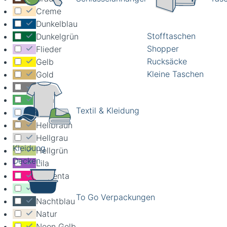
Creme
Dunkelblau
Stofftaschen
Dunkelgrün
Shopper
Flieder
Rucksäcke
Gelb
Kleine Taschen
Gold
Grau
Grün
Textil & Kleidung
Hellblau
Hellbraun
Hellgrau
Kleidung
Hellgrün
Decken
Lila
Magenta
Mint
To Go Verpackungen
Nachtblau
Natur
Neon Gelb