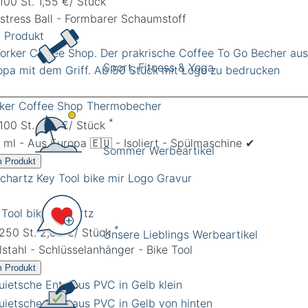
 100 St. 1,55 €/ Stück
istress Ball - Formbarer Schaumstoff
 Produkt
Sport, Fitness & Yoga
ker Coffee Shop Thermobecher
*
 100 St. 4,18 €/ Stück
 ml - Aus Europa 🇪🇺 - Isoliert - Spülmaschine ✔︎
Sommer Werbeartikel
 Produkt
 Tool bike Richartz
*
 250 St. 2,85 €/ Stück
Unsere Lieblings Werbeartikel
lstahl - Schlüsselanhänger - Bike Tool
 Produkt