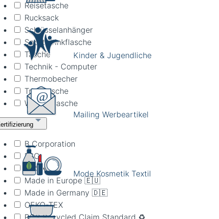
Reisetasche
Rucksack
Schlüsselanhänger
Sport Trinkflasche
Tasche
Kinder & Jugendliche
Technik - Computer
Thermobecher
Trinkflasche
Wasserflasche
Mailing Werbeartikel
ertifizierung
B Corporation
FSC
GRS ♻️
Mode Kosmetik Textil
Made in Europe 🇪🇺
Made in Germany 🇩🇪
OEKO-TEX
RCS Recycled Claim Standard ♻️