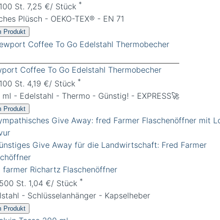
*
 100 St. 7,25 €/ Stück
ches Plüsch - OEKO-TEX® - EN 71
 Produkt
port Coffee To Go Edelstahl Thermobecher
*
 100 St. 4,19 €/ Stück
 ml - Edelstahl - Thermo - Günstig! - EXPRESS🚀
 Produkt
d farmer Richartz Flaschenöffner
*
 500 St. 1,04 €/ Stück
lstahl - Schlüsselanhänger - Kapselheber
 Produkt