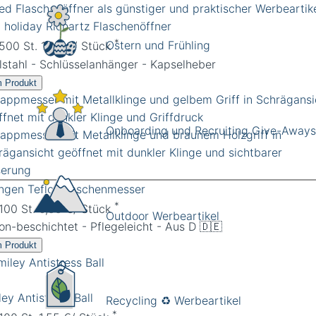
d holiday Richartz Flaschenöffner
*
Ostern und Frühling
 500 St. 1,04 €/ Stück
lstahl - Schlüsselanhänger - Kapselheber
 Produkt
Onboarding und Recruiting Give-Aways
ingen Teflon Taschenmesser
*
 100 St. 6,55 €/ Stück
Outdoor Werbeartikel
on-beschichtet - Pflegeleicht - Aus D 🇩🇪
 Produkt
ey Antistress Ball
Recycling ♻️ Werbeartikel
*