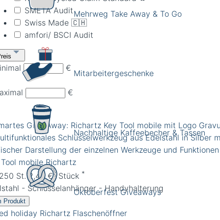
SMETA Audit
Mehrweg Take Away & To Go
Swiss Made 🇨🇭
amfori/ BSCI Audit
reis
inimal
€
Mitarbeitergeschenke
aximal
€
Nachhaltige Kaffeebecher & Tassen
 Tool mobile Richartz
*
 250 St. 2,45 €/ Stück
lstahl - Schlüsselanhänger - Handyhalterung
Oktoberfest Giveaways
 Produkt