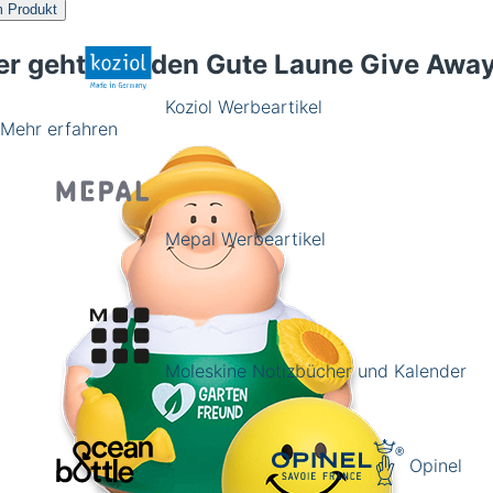
 Produkt
er geht's zu den Gute Laune Give Awa
Koziol Werbeartikel
Mehr erfahren
Mepal Werbeartikel
Moleskine Notizbücher und Kalender
Opinel