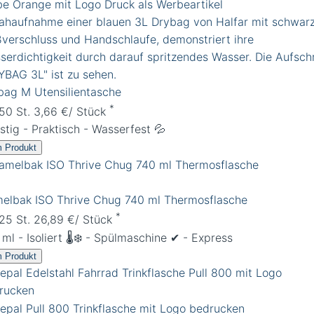
bag M Utensilientasche
*
 50 St. 3,66 €/ Stück
stig - Praktisch - Wasserfest 💦
 Produkt
elbak ISO Thrive Chug 740 ml Thermosflasche
*
 25 St. 26,89 €/ Stück
ml - Isoliert 🌡️❄️ - Spülmaschine ✔︎ - Express
 Produkt