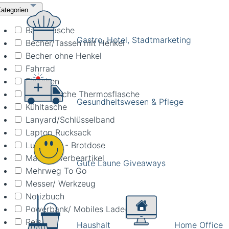
ategorien
Bauchtasche
Gastro, Hotel, Stadtmarketing
Becher/Tassen mit Henkel
Becher ohne Henkel
Fahrrad
Flaschen
Isolierflasche Thermosflasche
Gesundheitswesen & Pflege
Kühltasche
Lanyard/Schlüsselband
Laptop Rucksack
Lunchbox - Brotdose
Mailing Werbeartikel
Gute Laune Giveaways
Mehrweg To Go
Messer/ Werkzeug
Notizbuch
Powerbank/ Mobiles Ladegerät
Reise
Haushalt
Home Office