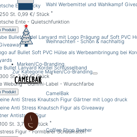
Wahl Werbemittel und Wahlkampf Giv
etsche Ente Lucky
*
 250 St. 0,99 €/ Stück
etsche Ente - Quietschfunktion
 Produkt
Weihnachten - Schön & nachhaltig
Marken/Co-Branding
e Bullet Lanyard Kordel Schlüsselband
Zur Kategorie Marken/Co-Branding
*
 300 St. 3,30 €/ Stück
e Webung - Gummi-Label - Wunschfarbe
 Produkt
CamelBak
tner Antistress Figur
*
 100 St. 3,75 €/ Stück
Coffee Shop Becher
istress Figur - Formbarer Schaumstoff