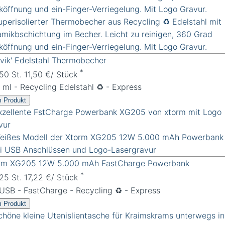
rvik' Edelstahl Thermobecher
*
 50 St. 11,50 €/ Stück
 ml - Recycling Edelstahl ♻️ - Express
 Produkt
rm XG205 12W 5.000 mAh FastCharge Powerbank
*
 25 St. 17,22 €/ Stück
 USB - FastCharge - Recycling ♻️ - Express
 Produkt