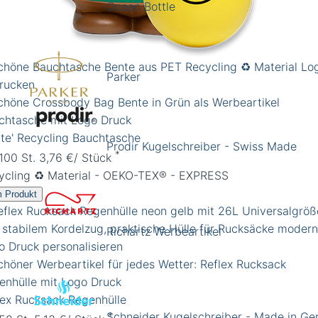
Ocean Bottle
Parker
nte' Recycling Bauchtasche
Prodir Kugelschreiber - Swiss Made
*
 100 St. 3,76 €/ Stück
ycling ♻️ Material - OEKO-TEX® - EXPRESS
 Produkt
Richartz Werbeartikel
lex Rucksack Regenhülle
Schneider Kugelschreiber - Made in G
*