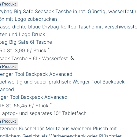
 Produkt
bag Big Safe 6l Tasche
*
 50 St. 3,99 €/ Stück
sack Tasche - 6l - Wasserfest 💦
 Produkt
ger Tool Backpack Advanced
*
 16 St. 55,45 €/ Stück
 Laptop- und separates 10'' Tabletfach
 Produkt