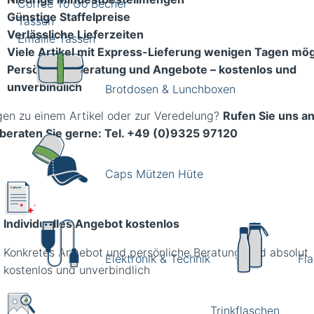
Coffee To Go Becher
Günstige Staffelpreise
Tassen
Verlässliche Lieferzeiten
Emaille Tassen
Viele Artikel mit Express-Lieferung wenigen Tagen mög
Persönliche Beratung und Angebote – kostenlos und
unverbindlich
Brotdosen & Lunchboxen
gen zu einem Artikel oder zur Veredelung?
Rufen Sie uns an
 beraten Sie gerne: Tel. +49 (0)9325 97120
Caps Mützen Hüte
Individuelles Angebot kostenlos
Konkretes Angebot und persönliche Beratung sind absolut
Elektronik & Technik
Fl
kostenlos und unverbindlich
Trinkflaschen