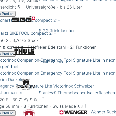
 50 St. 5,13 €/ Stück
serdicht 💦 - Universalgröße - bis 26 Liter
 Produkt
SIGG Trinkflaschen
hartz BIKETOOL compact 21+
*
 50 St. 6,76 €/ Stück
n & kompakt - Rostfreier Edelstahl - 21 Funktionen
 Produkt
Thule Taschen
rgency Tool Signature Lite Victorinox Schweizer
chenmesser
Stanley® Thermobecher Isolierflaschen
*
 20 St. 39,71 €/ Stück
ge 58 mm - 8 Funktionen - Swiss Made 🇨🇭
Wenger Ruck
 Produkt