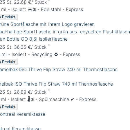
*
 25 St. 22,68 €/ Stück
ml - Isoliert ☀️❄️ - Edelstahl - Express
 Produkt
an Bottle GO 0,5l Isolierflasche
*
 25 St. 36,35 €/ Stück
ml - Isoliert - Recycling ♻️ - Express
 Produkt
elbak ISO Thrive Flip Straw 740 ml Thermosflasche
*
 25 St. 26,89 €/ Stück
ml - Isoliert 🌡️❄️ - Spülmaschine ✔︎ - Express
 Produkt
treal Keramiktasse