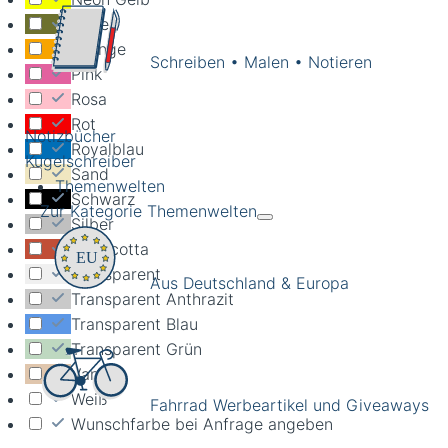
Olive
Orange
Schreiben • Malen • Notieren
Pink
Rosa
Rot
Notizbücher
Royalblau
Kugelschreiber
Sand
Themenwelten
Schwarz
Zur Kategorie Themenwelten
Silber
Terracotta
Transparent
Aus Deutschland & Europa
Transparent Anthrazit
Transparent Blau
Transparent Grün
Vanille
Weiß
Fahrrad Werbeartikel und Giveaways
Wunschfarbe bei Anfrage angeben