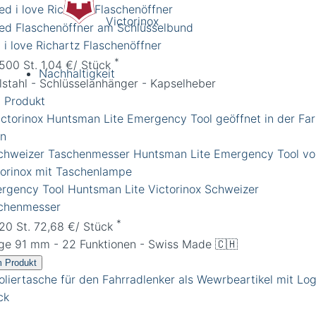
Victorinox
 i love Richartz Flaschenöffner
*
 500 St. 1,04 €/ Stück
Nachhaltigkeit
lstahl - Schlüsselanhänger - Kapselheber
 Produkt
rgency Tool Huntsman Lite Victorinox Schweizer
chenmesser
*
 20 St. 72,68 €/ Stück
ge 91 mm - 22 Funktionen - Swiss Made 🇨🇭
 Produkt