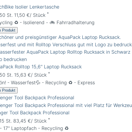
chBike Isolier Lenkertasche
*
 50 St. 11,50 €/ Stück
cling ♻️ - Isolierend - 🚲 Fahrradhalterung
 Produkt
aPack Rolltop 15,6'' Laptop Rucksack
*
 50 St. 15,63 €/ Stück
ön! - Wasserfest💦 - Recycling ♻️ - Express
 Produkt
ger Tool Backpack Professional
*
 15 St. 83,45 €/ Stück
 - 17'' Laptopfach - Recycling ♻