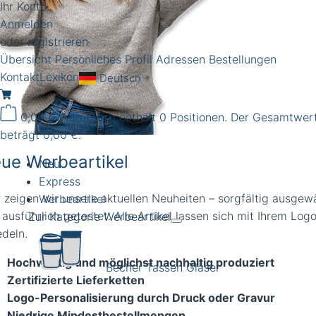
Ihr Konto
Anmelden
oder
registrieren
Übersicht
Persönliches Profil
Adressen
Bestellungen
Kontakt
Lexikon
Deutsch
▼
0,00 €
Warenkorb enthält 0 Positionen. Der Gesamtwer
beträgt 0,00 €.
ue Werbeartikel
Neu
Express
r zeigen wir unsere aktuellen Neuheiten – sorgfältig ausgew
Werbeartikel
ausführlich getestet. Alle Artikel lassen sich mit Ihrem Log
Zur Kategorie Werbeartikel
edeln.
Hochwertig und möglichst nachhaltig produziert
Becher Tassen Gläser
Zertifizierte Lieferketten
Logo-Personalisierung durch Druck oder Gravur
Niedrige Mindestbestellmengen