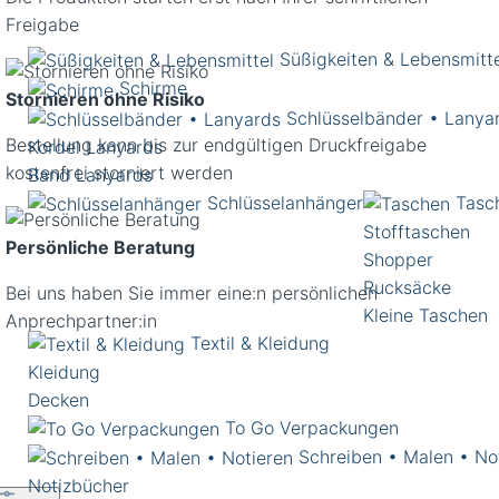
Freigabe
Süßigkeiten & Lebensmitt
Schirme
Stornieren ohne Risiko
Schlüsselbänder • Lanya
Bestellung kann bis zur endgültigen Druckfreigabe
Kordel Lanyards
kostenfrei storniert werden
Band Lanyards
Schlüsselanhänger
Tasc
Stofftaschen
Persönliche Beratung
Shopper
Rucksäcke
Bei uns haben Sie immer eine:n persönlichen
Kleine Taschen
Anprechpartner:in
Textil & Kleidung
Kleidung
Decken
To Go Verpackungen
Schreiben • Malen • No
Notizbücher