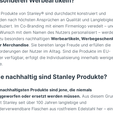
sonderen Werbeartikeln?
e Produkte von Stanley® sind durchdacht konstruiert und
den nach höchsten Ansprüchen an Qualität und Langlebigke
duziert. Im Co-Branding mit einem Firmenlogo veredelt – un
 Wunsch mit dem Namen des Nutzers personalisiert – werd
 zu besonders nachhaltigen
Werbeartikeln, Werbegeschen
r Merchandise
. Sie bereiten lange Freude und erfüllen die
orderungen der Nutzer im Alltag. Sind die Produkte im EU-
r verfügbar, erfolgt die Individualisierung innerhalb wenige
e.
e nachhaltig sind Stanley Produkte?
 nachhaltigsten Produkte sind jene, die niemals
geworfen oder ersetzt werden müssen.
Aus diesem Gru
lt Stanley seit über 100 Jahren langlebige und
derverwendbare Flaschen aus rostfreiem Edelstahl her – ei