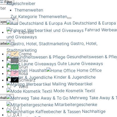
Filter
Kugelschreiber
lter
Themenwelten
Zur Kategorie Themenwelten
Express
Aus Deutschland & Europa
Fahrrad Werbear
Express
und Giveaways
Gastro, Hotel,
Farbe
Stadtmarketing
Creme
Gesundheitswesen & Pfle
Grau
Gute Laune Giveaways
Grün
Haushalt
Home Office
Rosa
Kinder & Jugendliche
Schwarz
Mailing Werbeartikel
Weiß
Mode Kosmetik Textil
Mehrweg Take Away & 
nhalt
Mitarbeitergeschenke
0,2 l
Nachhaltige
0,4 l