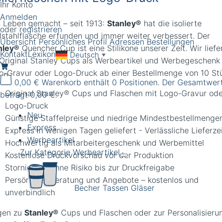
Ihr Konto
Anmelden
s Leben gemacht – seit 1913:
Stanley®
hat die isolierte
oder
registrieren
lstahlflasche erfunden und immer weiter verbessert. Der
Übersicht
Persönliches Profil
Adressen
Bestellungen
nley®
Quencher Cup ist eine Stilikone unserer Zeit. Wir liefe
Kontakt
Lexikon
Deutsch
▼
 Original Stanley Cups als Werbeartikel und Werbegeschenk
o-Gravur oder Logo-Druck ab einer Bestellmenge von 10 St
0,00 €
Warenkorb enthält 0 Positionen. Der Gesamtwer
Original Stanley® Cups und Flaschen mit Logo-Gravur od
beträgt 0,00 €.
Logo-Druck
Neu
Günstige Staffelpreise und niedrige Mindestbestellmenge
Express
Express in wenigen Tagen geliefert - Verlässliche Lieferze
Werbeartikel
Hochwertig als Mitarbeitergeschenk und Werbemittel
Zur Kategorie Werbeartikel
Kostenlose Druckvorschau vor der Produktion
Stornierung ohne Risiko bis zur Druckfreigabe
Persönliche Beratung und Angebote – kostenlos und
Becher Tassen Gläser
unverbindlich
gen zu
Stanley®
Cups und Flaschen oder zur Personalisieru