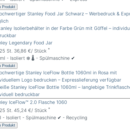
 Produkt
nley Legendary Food Jar
*
 25 St. 36,86 €/ Stück
l - Isoliert ❄️ 🌡️ - Spülmaschine ✔︎
 Produkt
nley IceFlow™ 2.0 Flasche 1060
*
 25 St. 45,24 €/ Stück
l - Isoliert - Spülmaschine ✔︎ - Recycling
 Produkt