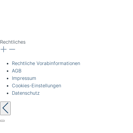
gewerbliche Kunden und
Institutionen. Alle Preise
zzgl. Ust. Preise
unverbindlich. Irrtümer
vorbehalten.
Rechtliches
Rechtliche Vorabinformationen
AGB
Impressum
Cookies-Einstellungen
Datenschutz