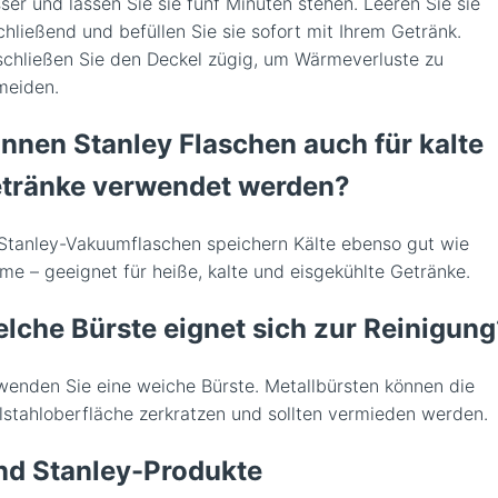
ser und lassen Sie sie fünf Minuten stehen. Leeren Sie sie
chließend und befüllen Sie sie sofort mit Ihrem Getränk.
schließen Sie den Deckel zügig, um Wärmeverluste zu
meiden.
nnen Stanley Flaschen auch für kalte
tränke verwendet werden?
 Stanley-Vakuumflaschen speichern Kälte ebenso gut wie
me – geeignet für heiße, kalte und eisgekühlte Getränke.
lche Bürste eignet sich zur Reinigung
wenden Sie eine weiche Bürste. Metallbürsten können die
lstahloberfläche zerkratzen und sollten vermieden werden.
nd Stanley-Produkte