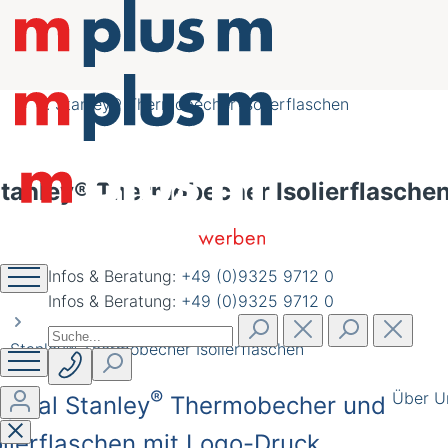
nachhaltig schöner
werben
Stanley® Thermobecher Isolierflaschen
tanley® Thermobecher Isolierflasche
Infos & Beratung:
+49 (0)9325 9712 0
Infos & Beratung:
+49 (0)9325 9712 0
Stanley® Thermobecher Isolierflaschen
®
Über U
iginal Stanley
Thermobecher und
olierflaschen mit Logo-Druck