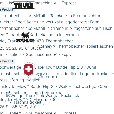
ml - Isoliert - Spülmaschine ✔︎ - Express
 Produkt
Thule Taschen
nley Transit Fliptop 470 Thermobecher
Stanley® Thermobecher Isolierflaschen
*
 25 St. 28,93 €/ Stück
l - Isoliert - Spülmaschine ✔︎ - Express
 Produkt
Victorinox
Wenger Rucksack
nley IceFlow™ 2.0 Flasche 700
Nachhaltigkeit
*
 25 St. 35,37 €/ Stück
l - Isoliert - Spülmaschine ✔︎ - Express