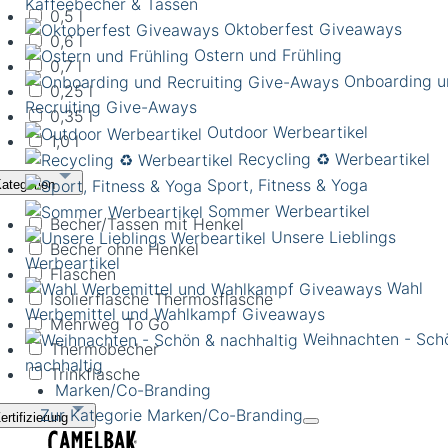
Kaffeebecher & Tassen
0,5 l
Oktoberfest Giveaways
0,6 l
Ostern und Frühling
0,7 l
Onboarding u
0,25 l
Recruiting Give-Aways
0,35 l
Outdoor Werbeartikel
1,0 l
Recycling ♻️ Werbeartikel
Sport, Fitness & Yoga
ategorien
Sommer Werbeartikel
Becher/Tassen mit Henkel
Unsere Lieblings
Becher ohne Henkel
Werbeartikel
Flaschen
Wahl
Isolierflasche Thermosflasche
Werbemittel und Wahlkampf Giveaways
Mehrweg To Go
Weihnachten - Sch
Thermobecher
nachhaltig
Trinkflasche
Marken/Co-Branding
Zur Kategorie Marken/Co-Branding
ertifizierung