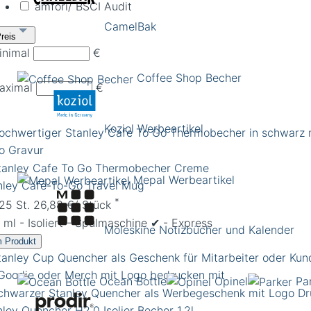
amfori/ BSCI Audit
CamelBak
reis
inimal
€
Coffee Shop Becher
aximal
€
Koziol Werbeartikel
Mepal Werbeartikel
nley Café-To-Go Travel Mug
*
 25 St. 26,88 €/ Stück
ml - Isoliert - Spülmaschine ✔︎ - Express
Moleskine Notizbücher und Kalender
 Produkt
Ocean Bottle
Opinel
Pa
nley Quencher H2.0 Isolier Becher 1,2l