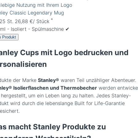
nley Classic Legendary Mug
*
 25 St. 26,88 €/ Stück
l - Isoliert - Spülmaschine ✔︎
 Produkt
anley Cups mit Logo bedrucken und
rsonalisieren
dukte der Marke
Stanley®
waren Teil unzähliger Abenteuer.
nley® Isolierflaschen und Thermobecher
werden entwicke
 hergestellt, um ein Leben lang zu halten. Jedes Stanley-
ukt wird durch die lebenslange Built for Life-Garantie
esichert.
s macht Stanley Produkte zu