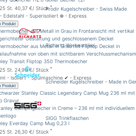
*
 25 St. 40,37 €/ Stück
Prodir Kugelschreiber - Swiss Made
 - Edelstahl - Superisoliert ❄️ - Express
 Produkt
Richartz Werbeartikel
nley Transit Fliptop 350 Thermobecher
*
 25 St. 24,99 €/ Stück
ml - Isoliert - Spülmaschine ✔︎ - Express
Schneider Kugelschreiber - Made in G
 Produkt
SIGG Trinkflaschen
nley Everday Camp Mug 0,23 l
*
 25 St. 26,30 €/ Stück