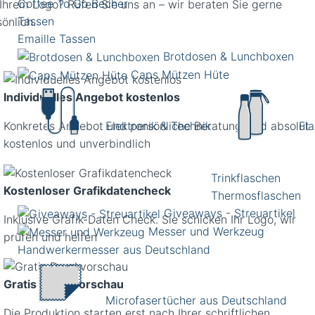
Coffee To Go Becher
 Ihrem Logo? Rufen Sie uns an – wir beraten Sie gerne
Tassen
önlich.
Emaille Tassen
Brotdosen & Lunchboxen
Caps Mützen Hüte
Individuelles Angebot kostenlos
Konkretes Angebot und persönliche Beratung sind absolut
Elektronik & Technik
Fl
kostenlos und unverbindlich
Trinkflaschen
Kostenloser Grafikdatencheck
Thermosflaschen
Giveaways - Streuartikel
Inklusive Grafik-Daten Check. Sie schicken Ihr Logo, wir
Messer und Werkzeug
prüfen und helfen
Handwerkermesser aus Deutschland
Gratis Druckvorschau
Microfasertücher aus Deutschland
Die Produktion starten erst nach Ihrer schriftlichen