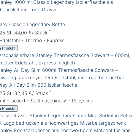
nley Classic Legendary Bottle
*
 25 St. 44,00 €/ Stück
 Edelstahl - Thermo - Express
 Produkt
ley All Day Slim 600 Isolierflasche
*
 25 St. 32,45 €/ Stück
l - Isoliert - Spülmaschine ✔︎ - Recycling
 Produkt