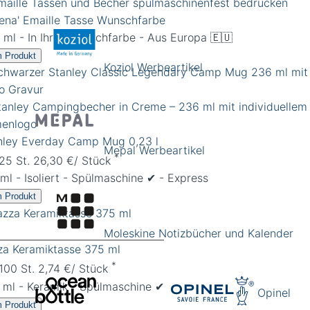
lena' Emaille Tasse Wunschfarbe
 ml - In Ihrer Wunschfarbe - Aus Europa 🇪🇺
 Produkt
Koziol Werbeartikel
nley Everday Camp Mug 0,23 l
Mepal Werbeartikel
*
 25 St. 26,30 €/ Stück
ml - Isoliert - Spülmaschine ✔︎ - Express
 Produkt
Moleskine Notizbücher und Kalender
za Keramiktasse 375 ml
*
 100 St. 2,74 €/ Stück
 ml - Keramik - Spülmaschine ✔︎
Opinel
 Produkt