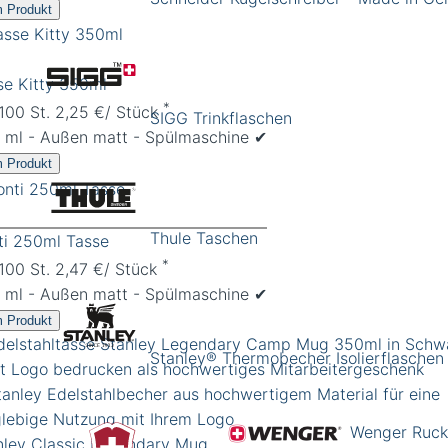
 Produkt
se Kitty 350ml
*
 100 St. 2,25 €/ Stück
SIGG Trinkflaschen
 ml - Außen matt - Spülmaschine ✔︎
 Produkt
Thule Taschen
ti 250ml Tasse
*
 100 St. 2,47 €/ Stück
 ml - Außen matt - Spülmaschine ✔︎
 Produkt
Stanley® Thermobecher Isolierflaschen
Wenger Ruck
nley Classic Legendary Mug