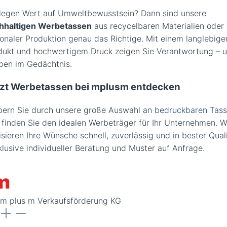
 legen Wert auf Umweltbewusstsein? Dann sind unsere
hhaltigen Werbetassen
aus recycelbaren Materialien oder
ionaler Produktion genau das Richtige. Mit einem langlebige
dukt und hochwertigem Druck zeigen Sie Verantwortung – 
iben im Gedächtnis.
tzt Werbetassen bei mplusm entdecken
bern Sie durch unsere große Auswahl an
bedruckbaren Tas
 finden Sie den idealen Werbeträger für Ihr Unternehmen. W
isieren Ihre Wünsche schnell, zuverlässig und in bester Qual
klusive individueller Beratung und Muster auf Anfrage.
m plus m Verkaufsförderung KG