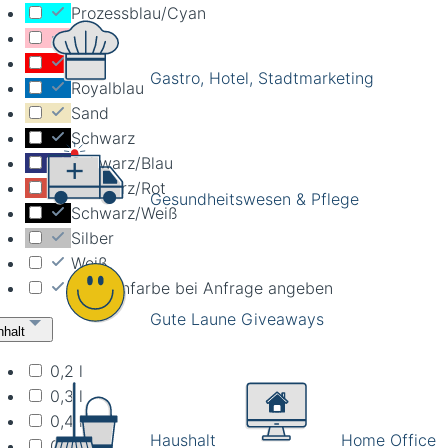
Prozessblau/Cyan
Rosa
Rot
Gastro, Hotel, Stadtmarketing
Royalblau
Sand
Schwarz
Schwarz/Blau
Schwarz/Rot
Gesundheitswesen & Pflege
Schwarz/Weiß
Silber
Weiß
Wunschfarbe bei Anfrage angeben
Gute Laune Giveaways
nhalt
0,2 l
0,3 l
0,4 l
Haushalt
Home Office
0,25 l