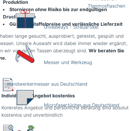
Produktion
Thermosflaschen
Stornieren ohne Risiko bis zur endgültigen
Druckfreigabe
Günstige Staffelpreise
und verlässliche Lieferzeit
Giveaways - Streuartikel
 haben lange gesucht, ausprobiert, getestet, gespült und
essen. Unsere Auswahl wird dabei immer wieder ergänzt,
n wir von neuen Tassen überzeugt sind.
Wir beraten Sie
ne.
Messer und Werkzeug
Handwerkermesser aus Deutschland
Individuelles Angebot kostenlos
Microfasertücher aus Deutschland
Konkretes Angebot und persönliche Beratung sind absolut
kostenlos und unverbindlich