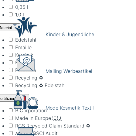
0,35 l
1,0 l
aterial
Kinder & Jugendliche
Edelstahl
Emaille
Keramik
Metall
Porzellan
Mailing Werbeartikel
Recycling ♻️
Recycling ♻️ Edelstahl
ertifizierung
Mode Kosmetik Textil
B Corporation
Made in Europe 🇪🇺
RCS Recycled Claim Standard ♻️
amfori/ BSCI Audit