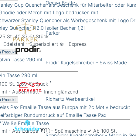
Ocean Bottle
nley Quencher H2.0 Isolier Becher 1,2l
Parker
*
 25 St. 40,37 €/ Stück
 - Edelstahl - Superisoliert ❄️ - Express
 Produkt
Prodir Kugelschreiber - Swiss Made
vin Tasse 290 ml
*
 100 St. 2,69 €/ Stück
 ml - Außen matt - Innen glänzend
Richartz Werbeartikel
 Produkt
x' Weiße Emaille Tasse
 ml - Aus Europa 🇪🇺 - Spülmaschine ✔︎ Ab 100 St.
Schneider Kugelschreiber - Made in G