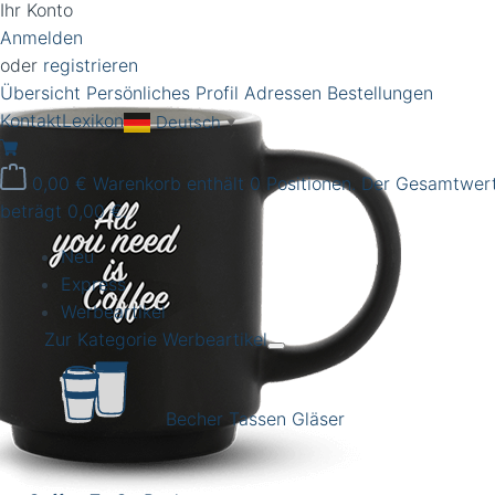
Ihr Konto
Anmelden
oder
registrieren
Übersicht
Persönliches Profil
Adressen
Bestellungen
Kontakt
Lexikon
Deutsch
▼
0,00 €
Warenkorb enthält 0 Positionen. Der Gesamtwer
beträgt 0,00 €.
Neu
Express
Werbeartikel
Zur Kategorie Werbeartikel
Becher Tassen Gläser