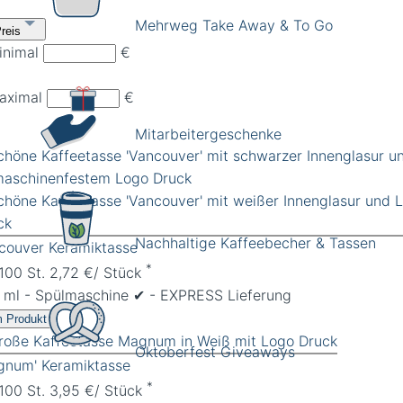
Mehrweg Take Away & To Go
reis
inimal
€
aximal
€
Mitarbeitergeschenke
Nachhaltige Kaffeebecher & Tassen
couver Keramiktasse
*
 100 St. 2,72 €/ Stück
 ml - Spülmaschine ✔︎ - EXPRESS Lieferung
 Produkt
Oktoberfest Giveaways
gnum' Keramiktasse
*
 100 St. 3,95 €/ Stück