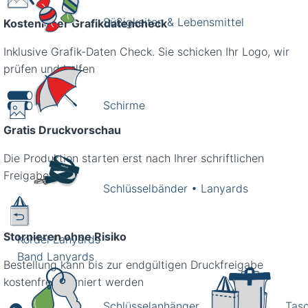
Süßigkeiten & Lebensmittel
Kostenloser Grafikdatencheck
Inklusive Grafik-Daten Check. Sie schicken Ihr Logo, wir
prüfen und helfen
Schirme
Gratis Druckvorschau
Die Produktion starten erst nach Ihrer schriftlichen
Freigabe
Schlüsselbänder • Lanyards
Stornieren ohne Risiko
Kordel Lanyards
Band Lanyards
Bestellung kann bis zur endgültigen Druckfreigabe
kostenfrei storniert werden
Schlüsselanhänger
Tas