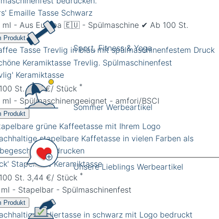
rs' Emaille Tasse Schwarz
 ml - Aus Europa 🇪🇺 - Spülmaschine ✔︎ Ab 100 St.
 Produkt
Sport, Fitness & Yoga
vlig' Keramiktasse
*
 100 St. 3,67 €/ Stück
 ml - Spülmaschinengeeignet - amfori/BSCI
Sommer Werbeartikel
 Produkt
ack' Stapelbare Keramiktasse
Unsere Lieblings Werbeartikel
*
 100 St. 3,44 €/ Stück
 ml - Stapelbar - Spülmaschinenfest
 Produkt