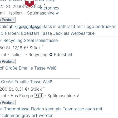
*
 25 St. 26,88 €/ Stück
Victorinox
l - Isoliert - Spülmaschine ✔︎
 Produkt
Nachhaltigkeit
k' Recycling Steel Isoliertasse
*
 50 St. 12,18 €/ Stück
ml - Isoliert - Recycling ♻️ Edelstahl
 Produkt
l' Große Emaille Tasse Weiß
*
 200 St. 8,31 €/ Stück
 ml - Aus Europa 🇪🇺 - Spülmaschine ✔︎
 Produkt