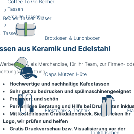
Coffee To Go Becher
Tassen
Emaille Tassen
Becher Tassen Gläser
Tassen
Brotdosen & Lunchboxen
ssen aus Keramik und Edelstahl
 Werbeartikel, als Merchandise, für Ihr Team, zur Firmen- od
richtungsausstattung.
Caps Mützen Hüte
Hochwertige und nachhaltige Kafeetassen
Sehr gut zu bedrucken und spülmaschinengeeignet
Preiswert und schön
Persönliche Beratung und Hilfe bei Druckdaten inklu
Elektronik & Technik
Fl
Mit kostenlosem Grafikdatencheck. Sie schicken Ihr
Logo, wir prüfen und helfen
Gratis Druckvorschau bzw. Visualisierung vor der
Trinkflaschen