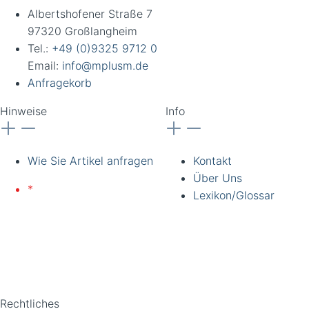
Albertshofener Straße 7
97320 Großlangheim
Tel.:
+49 (0)9325 9712 0
Email:
info@mplusm.de
Anfragekorb
Hinweise
Info
Wie Sie Artikel anfragen
Kontakt
Über Uns
*
Lieferung nur an
Lexikon/Glossar
gewerbliche Kunden und
Institutionen. Alle Preise
zzgl. Ust. Preise
unverbindlich. Irrtümer
vorbehalten.
Rechtliches