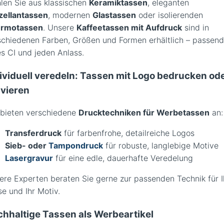
len Sie aus klassischen
Keramiktassen
, eleganten
zellantassen
, modernen
Glastassen
oder isolierenden
rmotassen
. Unsere
Kaffeetassen mit Aufdruck
sind in
schiedenen Farben, Größen und Formen erhältlich – passend
es CI und jeden Anlass.
ividuell veredeln: Tassen mit Logo bedrucken od
vieren
 bieten verschiedene
Drucktechniken für Werbetassen
an:
Transferdruck
für farbenfrohe, detailreiche Logos
Sieb- oder
Tampondruck
für robuste, langlebige Motive
Lasergravur
für eine edle, dauerhafte Veredelung
ere Experten beraten Sie gerne zur passenden Technik für I
e und Ihr Motiv.
hhaltige Tassen als Werbeartikel