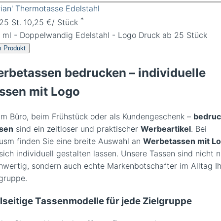
rian' Thermotasse Edelstahl
*
 25 St. 10,25 €/ Stück
 ml - Doppelwandig Edelstahl - Logo Druck ab 25 Stück
 Produkt
rbetassen bedrucken – individuelle
ssen mit Logo
im Büro, beim Frühstück oder als Kundengeschenk –
bedruc
sen
sind ein zeitloser und praktischer
Werbeartikel
. Bei
usm finden Sie eine breite Auswahl an
Werbetassen mit L
sich individuell gestalten lassen. Unsere Tassen sind nicht n
hwertig, sondern auch echte Markenbotschafter im Alltag Ih
lgruppe.
lseitige Tassenmodelle für jede Zielgruppe