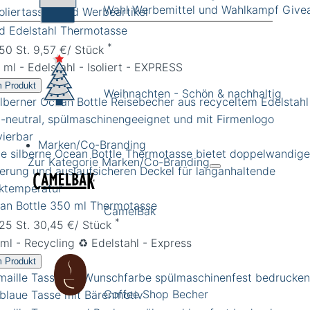
Wahl Werbemittel und Wahlkampf Giv
rd Edelstahl Thermotasse
*
 50 St. 9,57 €/ Stück
 ml - Edelstahl - Isoliert - EXPRESS
 Produkt
Weihnachten - Schön & nachhaltig
Marken/Co-Branding
Zur Kategorie Marken/Co-Branding
an Bottle 350 ml Thermotasse
CamelBak
*
 25 St. 30,45 €/ Stück
ml - Recycling ♻️ Edelstahl - Express
 Produkt
Coffee Shop Becher