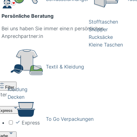
Persönliche Beratung
Stofftaschen
Bei uns haben Sie immer eine:n persönlichen
Shopper
Anprechpartner:in
Rucksäcke
Kleine Taschen
Textil & Kleidung
Filter
Kleidung
lter
Decken
Express
To Go Verpackungen
Express
Farbe