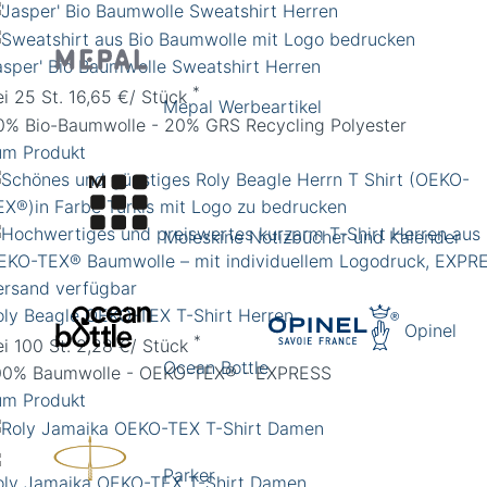
Jasper' Bio Baumwolle Sweatshirt Herren
*
ei 25 St. 16,65 €/ Stück
Mepal Werbeartikel
0% Bio-Baumwolle - 20% GRS Recycling Polyester
um Produkt
Moleskine Notizbücher und Kalender
oly Beagle OEKO-TEX T-Shirt Herren
Opinel
*
ei 100 St. 2,28 €/ Stück
Ocean Bottle
00% Baumwolle - OEKO-TEX® - EXPRESS
um Produkt
Parker
oly Jamaika OEKO-TEX T-Shirt Damen