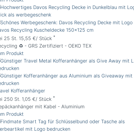
avos Recycling Kuscheldecke 150x125 cm
*
ei 25 St. 15,55 €/ Stück
ecycling ♻️ - GRS Zertifiziert - OEKO TEX
um Produkt
ravel Kofferanhänger
*
ei 250 St. 1,05 €/ Stück
epäckanhänger mit Kabel - Aluminium
um Produkt