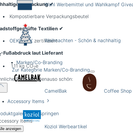
hhaltige Verpackung
✔
Wahl Werbemittel und Wahlkampf Giv
Kompostierbare Verpackungsbeutel
adstoffgeprüfte Textilien
✔
Weihnachten - Schön & nachhaltig
OEKO TEX
zertifiziert
-Fußabdruck laut Lieferant
2
Marken/Co-Branding
1,11 kg CO
e
2
Zur Kategorie Marken/Co-Branding
hnliche Produkte, genauso schön:
CamelBak
Coffee Shop
Accessory Items
roduktgalerie überspringen
ccessory Items
Koziol Werbeartikel
lle anzeigen