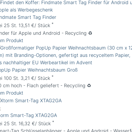
indmate Smart Tag Finder
*
ei 25 St. 13,51 €/ Stück
inder für Apple und Android - Recycling ♻️
um Produkt
opUp Papier Weihnachtsbaum Groß
*
ei 100 St. 3,21 €/ Stück
0 cm hoch - Flach geliefert - Recycling ♻️
um Produkt
torm Smart-Tag XTAG2GA
*
ei 25 St. 16,32 €/ Stück
mart-Tag Schlüsselanhänger - Apple und Android - Wasserf