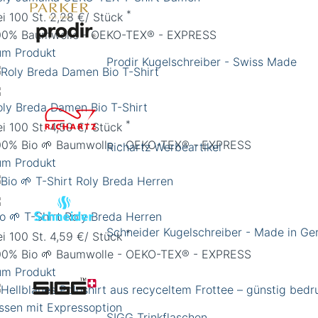
*
ei 100 St. 2,28 €/ Stück
00% Baumwolle - OEKO-TEX® - EXPRESS
um Produkt
Prodir Kugelschreiber - Swiss Made
oly Breda Damen Bio T-Shirt
*
ei 100 St. 4,59 €/ Stück
00% Bio 🌱 Baumwolle - OEKO-TEX® - EXPRESS
Richartz Werbeartikel
um Produkt
io 🌱 T-Shirt Roly Breda Herren
Schneider Kugelschreiber - Made in G
*
ei 100 St. 4,59 €/ Stück
00% Bio 🌱 Baumwolle - OEKO-TEX® - EXPRESS
um Produkt
SIGG Trinkflaschen