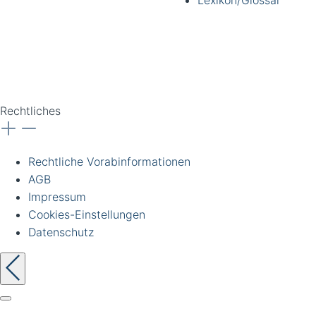
Lexikon/Glossar
gewerbliche Kunden und
Institutionen. Alle Preise
zzgl. Ust. Preise
unverbindlich. Irrtümer
vorbehalten.
Rechtliches
Rechtliche Vorabinformationen
AGB
Impressum
Cookies-Einstellungen
Datenschutz