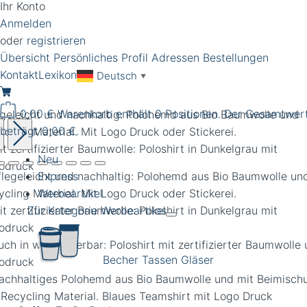
Ihr Konto
Anmelden
oder
registrieren
Übersicht
Persönliches Profil
Adressen
Bestellungen
Kontakt
Lexikon
Deutsch
▼
0,00 €
Warenkorb enthält 0 Positionen. Der Gesamtwer
egeleicht und nachhaltig: Polohemd aus Bio Baumwolle und
beträgt 0,00 €.
cling Material. Mit Logo Druck oder Stickerei.
Neu
Express
Werbeartikel
Zur Kategorie Werbeartikel
Becher Tassen Gläser