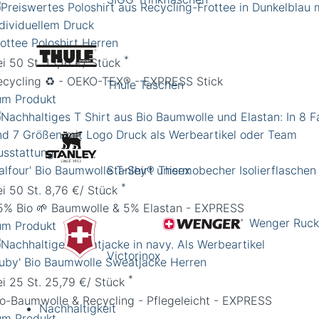
rottee Poloshirt Herren
*
ei 50 St. 13,16 €/ Stück
ecycling ♻️ - OEKO-TEX® - EXPRESS Stick
Thule Taschen
um Produkt
alfour' Bio Baumwolle T-Shirt unisex
Stanley® Thermobecher Isolierflaschen
*
ei 50 St. 8,76 €/ Stück
5% Bio 🌱 Baumwolle & 5% Elastan - EXPRESS
Wenger Ruck
um Produkt
Victorinox
Ruby' Bio Baumwolle Sweatjacke Herren
*
ei 25 St. 25,79 €/ Stück
io-Baumwolle & Recycling - Pflegeleicht - EXPRESS
Nachhaltigkeit
um Produkt