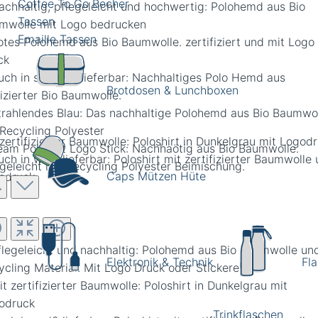
Coffee To Go Becher
Tassen
Emaille Tassen
Brotdosen & Lunchboxen
 zertifizierter Baumwolle: Poloshirt in Dunkelgrau mit Logod
Caps Mützen Hüte
Elektronik & Technik
Fl
Trinkflaschen