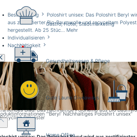
Beschreibung
Poloshirt unisex: Das Poloshirt Beryl wi
aus zertifizierter Bio-Baumwolle und recyceltem Polyest
Gastro, Hotel, Stadtmarketing
hergestellt. Ab 25 Stüc…
Mehr
Individualisieren
Nachhaltigkeit
Gesundheitswesen & Pflege
h in schwarz lieferbar: Nachhaltiges Polo Hemd aus zertizie
Gute Laune Giveaways
 Baumwolle.
roduktinformationen
"'Beryl' Nachhaltiges Poloshirt unisex"
Home Office
loshirt unisex: Das Poloshirt Beryl wird aus zertifizierter