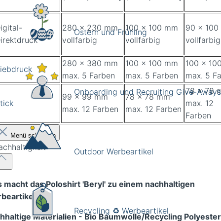
igital-
280 x 230 mm
100 x 100 mm
90 x 10
Ostern und Frühling
irektdruck
vollfarbig
vollfarbig
vollfarbig
280 x 380 mm
100 x 100 mm
100 x 10
iebdruck
max. 5 Farben
max. 5 Farben
max. 5 F
78 x 78
Onboarding und Recruiting Give-Aways
99 x 99 mm
78 x 78 mm
tick
max. 12
max. 12 Farben
max. 12 Farben
Farben
Menü schließen
achhaltigkeit
Outdoor Werbeartikel
 macht das Poloshirt 'Beryl' zu einem nachhaltigen
beartikel?
Recycling ♻️ Werbeartikel
hhaltige Materialien - Bio Baumwolle/Recycling Polyeste