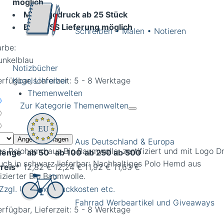
möglich
Mit Logodruck ab 25 Stück
EXPRESS Lieferung möglich
Schreiben • Malen • Notieren
arbe:
unkelblau
Notizbücher
rfügbar, Lieferzeit: 5 - 8 Werktage
Kugelschreiber
Themenwelten
Zur Kategorie Themenwelten
Angebot anfragen
Aus Deutschland & Europa
es Polohemd aus Bio Baumwolle. zertifiziert und mit Logo D
enge
ab 50
ab 100
ab 250
ab 500
reis*
12,82 €
12,24 €
11,92 €
11,63 €
 Zzgl. USt und Druckkosten etc.
Fahrrad Werbeartikel und Giveaways
rfügbar, Lieferzeit: 5 - 8 Werktage