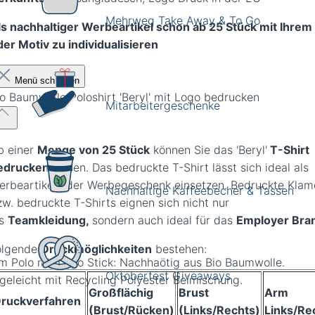
Mehrweg Take Away & To Go
ls nachhaltiger Werbeartikel schon ab 25 Stück mit Ihrem
der Motiv zu individualisieren
Menü schließen
io Baumwolle Poloshirt 'Beryl' mit Logo bedrucken
Mitarbeitergeschenke
b einer
Menge von 25 Stück
können Sie das 'Beryl'
T-Shirt
edrucken
lassen. Das bedruckte T-Shirt lässt sich ideal als
erbeartikel oder Werbegeschenk einsetzen. Bedruckte Klam
Nachhaltige Kaffeebecher & Tassen
zw. bedruckte T-Shirts eignen sich nicht nur
ls
Teamkleidung,
sondern auch ideal für das
Employer Bra
olgende
Druckmöglichkeiten
bestehen:
m Polo mit Logo Stick: Nachhaötig aus Bio Baumwolle.
Oktoberfest Giveaways
egeleicht mit Recycling Polyester Beimischung.
Großflächig
Brust
Arm
ruckverfahren
(Brust/Rücken)
(Links/Rechts)
Links/Re