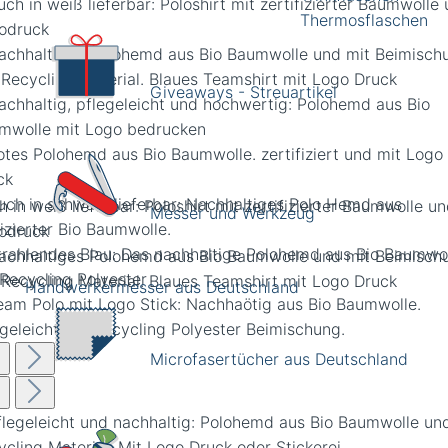
Thermosflaschen
Giveaways - Streuartikel
 in weiß lieferbar: Poloshirt mit zertifizierter Baumwolle u
Messer und Werkzeug
odruck
Handwerkermesser aus Deutschland
Microfasertücher aus Deutschland