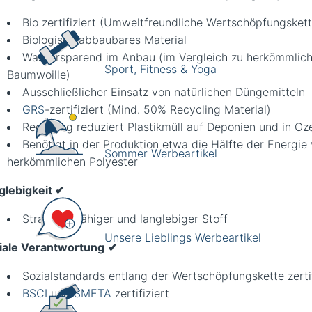
Bio zertifiziert (Umweltfreundliche Wertschöpfungskett
Biologisch abbaubares Material
Wassersparend im Anbau (im Vergleich zu herkömmlich
Sport, Fitness & Yoga
Baumwoille)
Ausschließlicher Einsatz von natürlichen Düngemitteln
GRS
-zertifiziert (Mind. 50% Recycling Material)
Recycling reduziert Plastikmüll auf Deponien und in O
Benötigt in der Produktion etwa die Hälfte der Energie
Sommer Werbeartikel
herkömmlichen Polyester
glebigkeit ✔
Strapazierfähiger und langlebiger Stoff
Unsere Lieblings Werbeartikel
iale Verantwortung
✔
Sozialstandards entlang der Wertschöpfungskette zerti
BSCI
und
SMETA
zertifiziert