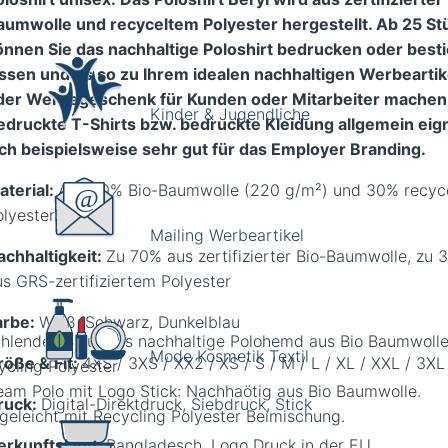
aumwolle und recyceltem Polyester hergestellt. Ab 25 St
önnen Sie das nachhaltige Poloshirt bedrucken oder best
assen und es so zu Ihrem idealen nachhaltigen Werbeartik
der Werbegeschenk für Kunden oder Mitarbeiter machen
Kinder & Jugendliche
edruckte T-Shirts bzw. bedruckte Kleidung allgemein eig
ich beispielsweise sehr gut für das Employer Branding.
aterial:
Aus 70% Bio-Baumwolle (220 g/m²) und 30% recyc
olyester
Mailing Werbeartikel
achhaltigkeit:
Zu 70% aus zertifizierter Bio-Baumwolle, zu 
us
GRS
-zertifiziertem Polyester
arbe:
Weiß, Schwarz, Dunkelblau
ahlendes Blau: Das nachhaltige Polohemd aus Bio Baumwolle
Mode Kosmetik Textil
röße & Fit:
4XS / 3XS / XX2 /
XS / S / M / L / XL / XXL / 3XL
ycling Polyester
ruck:
Digital-Direktdruck,
Siebdruck
,
Stick
erkunftsland:
Bangladesch, Logo Druck in der EU