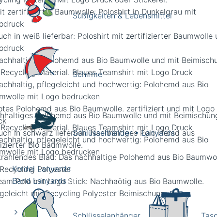
Süßigkeiten & Lebensmittel
Schirme
hhaltiges Polohemd aus Bio Baumwolle und mit Beimischun
 Recycling Material. Blaues Teamshirt mit Logo Druck
Schlüsselbänder • Lanyards
Kordel Lanyards
Band Lanyards
Schlüsselanhänger
Tas