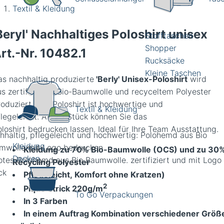
Textil & Kleidung
Beryl' Nachhaltiges Poloshirt unisex
Stofftaschen
Shopper
rt.-Nr.
10482.1
Rucksäcke
Kleine Taschen
as nachhaltig produzierte
'Berly' Unisex-Poloshirt
wird
us zertifizierter Bio-Baumwolle und recyceltem Polyester
roduziert. Das Poloshirt ist hochwertige und
Textil & Kleidung
flegeleicht. Ab 25 Stück können Sie das
oloshirt bedrucken lassen. Ideal für Ihre Team Ausstattung.
hhaltig, pflegeleicht und hochwertig: Polohemd aus Bio
Kleidung
mwolle mit Logo bedrucken
Kleidung zu 70% Bio-Baumwolle (OCS) und zu 30
Decken
Recycling Polyester
Pflegeleicht, Komfort ohne Kratzen)
2
Piqué Strick 220g/m
To Go Verpackungen
In 3 Farben
In einem Auftrag Kombination verschiedener Größ