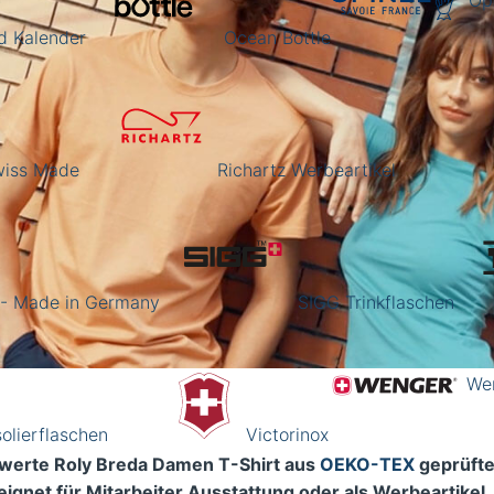
Op
d Kalender
Ocean Bottle
Swiss Made
Richartz Werbeartikel
 - Made in Germany
SIGG Trinkflaschen
We
olierflaschen
Victorinox
werte Roly Breda Damen T-Shirt aus
OEKO-TEX
geprüfte
eignet für Mitarbeiter Ausstattung oder als Werbeartikel