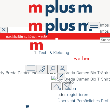
Infos
Infos
nachhaltig schöner
werben
Textil & Kleidung
Ihr Konto
Anmelden
oder
registrieren
Übersicht
Persönliches Profi