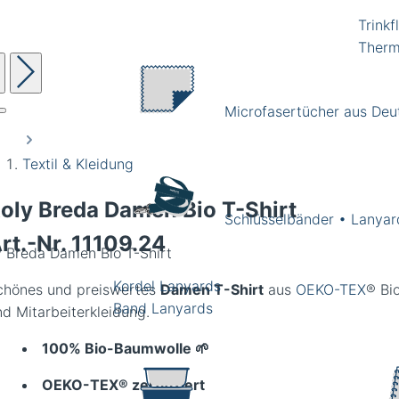
Trinkf
Therm
Microfasertücher aus Deu
Textil & Kleidung
oly Breda Damen Bio T-Shirt
Schlüsselbänder • Lanyar
rt.-Nr.
11109.24
y Breda Damen Bio T-Shirt
Kordel Lanyards
chönes und preiswertes
Damen T-Shirt
aus
OEKO-TEX
® Bi
Band Lanyards
nd Mitarbeiterkleidung.
100% Bio-Baumwolle 🌱
OEKO-TEX® zertifiziert