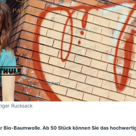
inel
Parker
Thule Taschen
nger Rucksack
r Bio-Baumwolle. Ab 50 Stück können Sie das hochwerti
.