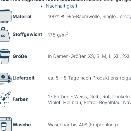
Nachhaltigkeit
Material
100% 🌱 Bio-Baumwolle, Single Jersey
2
Stoffgewicht
175 g/m
Größe
In Damen-Größen XS, S, M, L, XL, 2XL 
Lieferzeit
ca. 5 - 8 Tage nach Produktionsfreig
17 Farben - Weiss, Gelb, Rot, Dunkelrot
Farben
Violet, Hellblau, Petrol, Royalblau, N
Wäsche
Waschbar bis 40º (Empfehlung)