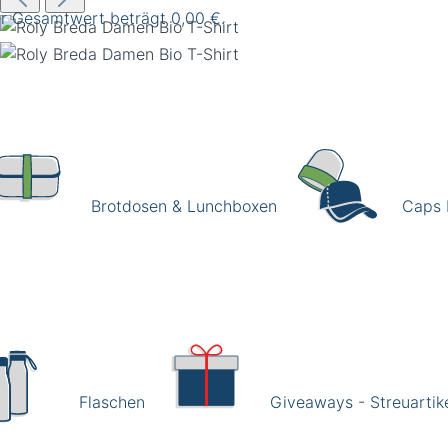
er Gesamtwert beträgt 0,00 €.
Brotdosen & Lunchboxen
Caps 
Flaschen
Giveaways - Streuartik