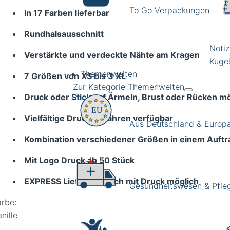
To Go Verpackungen
In 17 Farben lieferbar
Rundhalsausschnitt
Noti
Verstärkte und verdeckte Nähte am Kragen
Kugel
Themenwelten
7 Größen von XS bis 3 XL
Zur Kategorie Themenwelten
Druck
oder
Stick
auf Ärmeln, Brust oder Rücken mö
Vielfältige Druckverfahren verfügbar
Aus Deutschland & Europ
Kombination verschiedener Größen in einem Auftr
Mit Logo Druck ab 50 Stück
EXPRESS Lieferung auch mit Druck möglich
Gesundheitswesen & Pfle
arbe:
nille