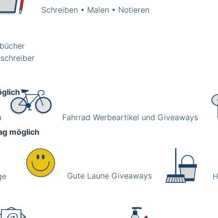
Schreiben • Malen • Notieren
zbücher
schreiber
glich
a
Fahrrad Werbeartikel und Giveaways
ag möglich
Gute Laune Giveaways
ge
H