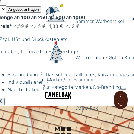
Angebot anfragen
enge
ab 100
ab 250
ab 500
ab 1000
Sommer Werbeartikel
reis*
4,59 €
4,45 €
4,33 €
4,19 €
 Zzgl. USt und Druckkosten etc.
rfügbar, Lieferzeit: 5 - 8 Werktage
Weihnachten - Schön & na
Beschreibung
Das schöne, tailliertes, kurzärmelige
Marken/Co-Branding
Individualisieren
Zur Kategorie Marken/Co-Branding
Nachhaltigkeit
CamelBak