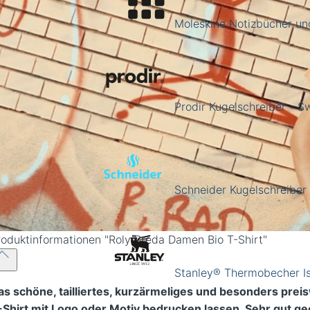
Moleskine Notizbücher un
Prodir Kugelschreiber - 
Schneider Kugelschreiber
roduktinformationen
"Roly Breda Damen Bio T-Shirt"
Stanley® Thermobecher Is
as schön
e, tailliertes, kurzärmeliges
und besonders preis
-Shirt mit Logo oder Motiv bedrucken lassen. Sehr gut ge