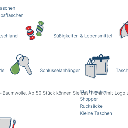
laschen
osflaschen
tschland
Süßigkeiten & Lebensmittel
Schlüsselanhänger
Tasc
ds
Stofftaschen
o-Baumwolle. Ab 50 Stück können Sie das T-Shirt mit Logo 
Shopper
Rucksäcke
Kleine Taschen