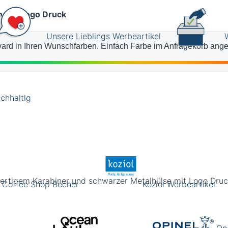
und 1c Logo Druck
Unsere Lieblings Werbeartikel
nyard in Ihren Wunschfarben. Einfach Farbe im Anfragekorb ang
chhaltig
ertigem Karabiner und schwarzer Metalhülse mit Logo Druc
Coffee Shop Becher
Koziol Werbeartikel