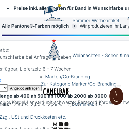
Preise inkl. aller Kosten für Band in Wunschfarbe 
Sommer Werbeartikel
Alle Pantone®-Farben möglich
Wir produzieren Ihr La
i
arbe:
Weihnachten - Schön & na
unschfarbe bei Anfrage angeben
erfügbar, Lieferzeit: 6 - 7 Wochen
Marken/Co-Branding
Zur Kategorie Marken/Co-Branding
Angebot anfragen
enge
ab 400
ab 500
ab 1000
ab 2000
ab 3000
mium Kordel Lanyard mit schwarzer Paracord Kordel, hochw
reis*
2,86 €
2,55 €
2,29 €
2,19 €
2,04 €
CamelBak
 Zzgl. USt und Druckkosten etc.
erfügbar, Lieferzeit: 6 - 7 Wochen