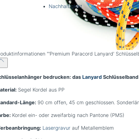
Nachhaltigkeit
roduktinformationen
"'Premium Paracord Lanyard' Schlüssel
chlüsselanhänger bedrucken: das
Lanyard
Schlüsselband i
aterial:
Segel Kordel aus PP
tandard-Länge:
90 cm offen, 45 cm geschlossen. Sonderlä
arbe:
Kordel ein- oder zweifarbig nach Pantone (PMS)
erbeanbringung:
Lasergravur
auf Metallemblem