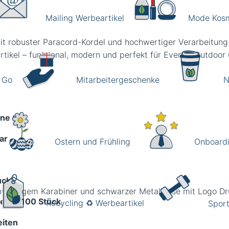
Mailing Werbeartikel
Mode Kosme
t robuster Paracord-Kordel und hochwertiger Verarbeitung f
artikel – funktional, modern und perfekt für Events, Outdoor
 Go
Mitarbeitergeschenke
N
one C)
ar
Ostern und Frühling
Onboardi
uckt
el ab 100 Stück
Recycling ♻️ Werbeartikel
Sport
eiten