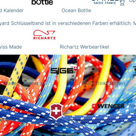
Op
d Kalender
Ocean Bottle
ard Schlüsselband ist in verschiedenen Farben erhältlich. 
Swiss Made
Richartz Werbeartikel
 - Made in Germany
SIGG Trinkflaschen
We
olierflaschen
Victorinox