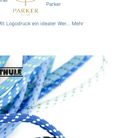
inel
Parker
Mit Logodruck ein idealer Wer…
Mehr
Thule Taschen
nger Rucksack