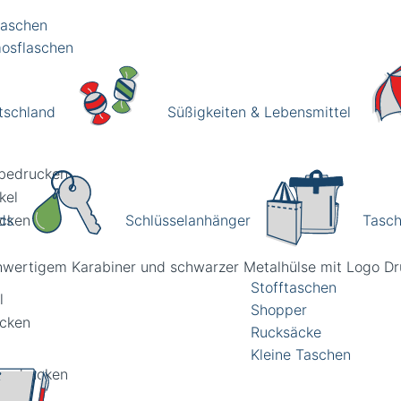
laschen
osflaschen
tschland
Süßigkeiten & Lebensmittel
Schlüsselanhänger
Tasc
ds
Stofftaschen
l
Shopper
Rucksäcke
Kleine Taschen