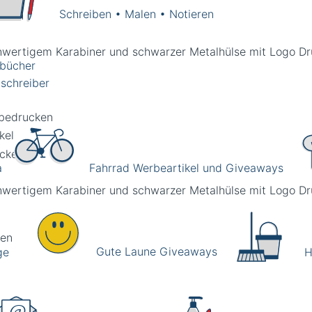
Schreiben • Malen • Notieren
zbücher
schreiber
a
Fahrrad Werbeartikel und Giveaways
ken
Gute Laune Giveaways
ge
H
band