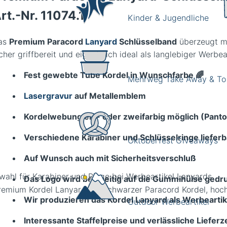
rt.-Nr.
11074.1
Kinder & Jugendliche
as
Premium Paracord
Lanyard
Schlüsselband
überzeugt mi
cher griffbereit und eignet sich ideal als langlebiger Werbe
Fest gewebte Tube Kordel in Wunschfarbe
🌈
Mehrweg Take Away & To
Lasergravur
auf Metallemblem
Kordelwebung ein- oder zweifarbig möglich (Pant
Verschiedene Karabiner und Schlüsselringe lieferb
Oktoberfest Giveaways
Auf Wunsch auch mit Sicherheitsverschluß
wahl für Karabiner und Ringe bei Werbeartikel Lanyards
Das Logo wird beidseitig auf die Gummihülse gedr
Wir produzieren das Kordel Lanyard als Werbeartik
Outdoor Werbeartikel
Interessante Staffelpreise und verlässliche Lieferz