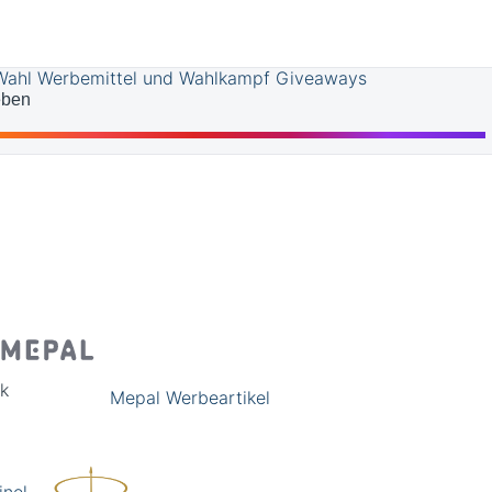
Wahl Werbemittel und Wahlkampf Giveaways
eben
k
Mepal Werbeartikel