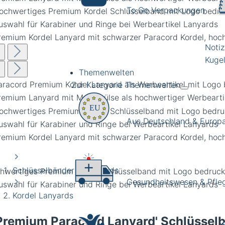
To Go Verpackungen
Noti
Kugel
Themenwelten
Zur Kategorie Themenwelten
Aus Deutschland & Europ
Schlüsselbänder • Lanyards
hwertiges Premium Kordel Schlüsselband mit Logo bedruc
Gesundheitswesen & Pfle
Kordel Lanyards
Premium Paracord Lanyard' Schlüssel