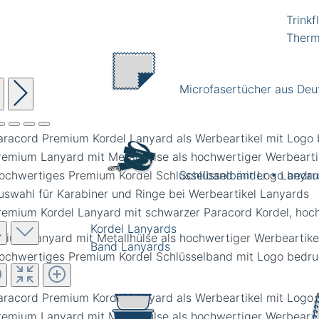
Trinkf
Therm
Microfasertücher aus Deu
Schlüsselbänder • Lanyar
Kordel Lanyards
mium Lanyard mit Metallhülse als hochwertiger Werbeartike
Band Lanyards