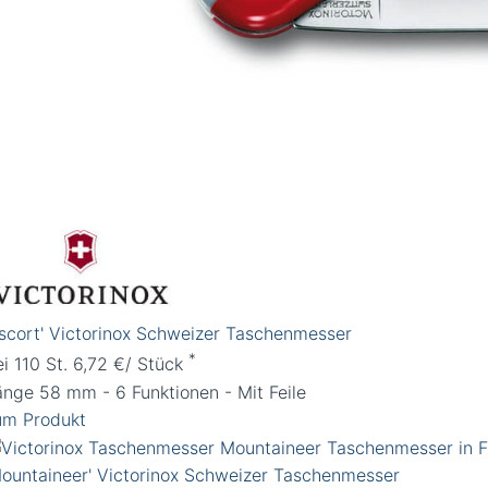
Escort' Victorinox Schweizer Taschenmesser
*
ei 110 St. 6,72 €/ Stück
änge 58 mm - 6 Funktionen - Mit Feile
um Produkt
Mountaineer' Victorinox Schweizer Taschenmesser