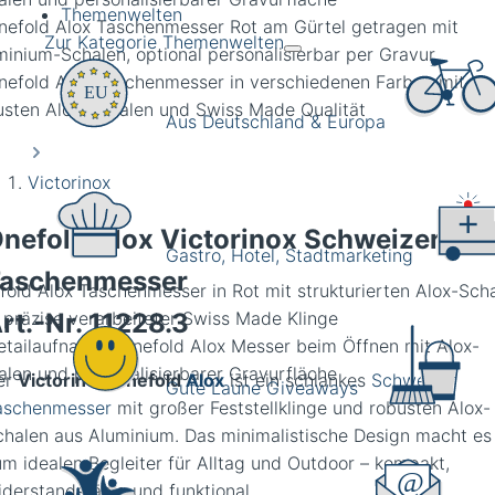
Themenwelten
Zur Kategorie Themenwelten
Aus Deutschland & Europa
Victorinox
nefold Alox Victorinox Schweizer
Gastro, Hotel, Stadtmarketing
aschenmesser
fold Alox Taschenmesser in Rot mit strukturierten Alox-Sch
rt.-Nr.
11228.3
 präzise verarbeiteter Swiss Made Klinge
er
Victorinox Onefold
Alox
ist ein schlankes
Schweizer
Gute Laune Giveaways
aschenmesser
mit großer Feststellklinge und robusten Alox-
chalen aus Aluminium. Das minimalistische Design macht es
um idealen Begleiter für Alltag und Outdoor – kompakt,
iderstandsfähig und funktional.