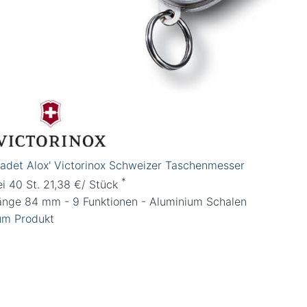
Cadet Alox' Victorinox Schweizer Taschenmesser
*
ei 40 St. 21,38 €/ Stück
änge 84 mm - 9 Funktionen - Aluminium Schalen
um Produkt