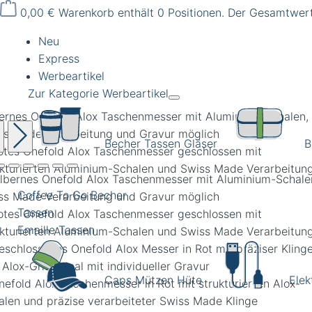
0,00 €
Warenkorb enthält 0 Positionen. Der Gesamtwert
Neu
Express
Werbeartikel
Zur Kategorie Werbeartikel
bernes Onefold Alox Taschenmesser mit Aluminium-Schalen,
ss Made Verarbeitung und Gravur möglich
Becher Tassen Gläser
B
Coffee To Go Becher
Tassen
Emaille Tassen
Caps Mützen Hüte
Elek