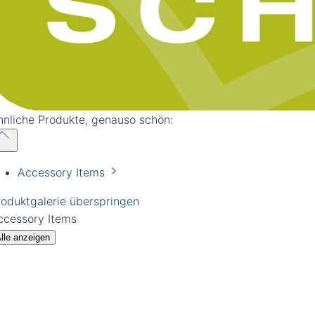
hnliche Produkte, genauso schön:
Accessory Items
roduktgalerie überspringen
ccessory Items
lle anzeigen