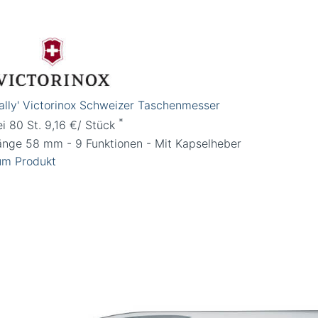
Rally' Victorinox Schweizer Taschenmesser
*
ei 80 St. 9,16 €/ Stück
änge 58 mm - 9 Funktionen - Mit Kapselheber
um Produkt