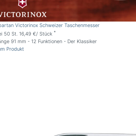
partan Victorinox Schweizer Taschenmesser
*
ei 50 St. 16,49 €/ Stück
änge 91 mm - 12 Funktionen - Der Klassiker
um Produkt