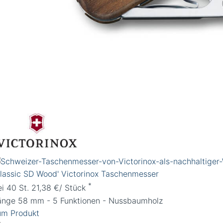
Classic SD Wood' Victorinox Taschenmesser
*
ei 40 St. 21,38 €/ Stück
änge 58 mm - 5 Funktionen - Nussbaumholz
um Produkt