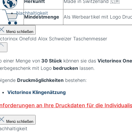
Herkunft
Made in Switzerland 🇨🇭
Nachhaltigkeit
Mindestmenge
Als Werbeartikel mit Logo Dru
Menü schließen
ictorinox Onefold Alox Schweizer Taschenmesser
b einer Menge von
3
0 Stück
können sie das
Victorinox On
erbegeschenk mit Logo
bedrucken
lassen.
olgende
Druckmöglichkeiten
bestehen:
Victorinox Klingenätzung
nforderungen an Ihre Druckdaten für die Individuali
Menü schließen
achhaltigkeit