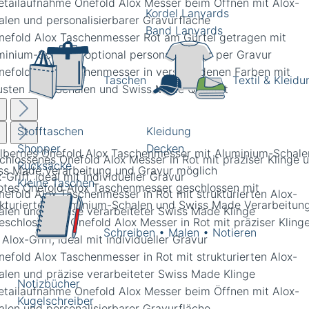
Kordel Lanyards
Band Lanyards
Taschen
Textil & Kleidu
Stofftaschen
Kleidung
Shopper
Decken
chlossenes Onefold Alox Messer in Rot mit präziser Klinge 
Rucksäcke
-Griff, ideal mit individueller Gravur
Kleine Taschen
Schreiben • Malen • Notieren
Notizbücher
Kugelschreiber