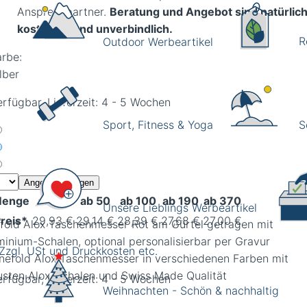
Ansprechpartner.
Beratung und Angebot sind natürlic
kostenlos und unverbindlich.
R
Outdoor Werbeartikel
arbe:
lber
erfügbar, Lieferzeit: 4 - 5 Wochen
Sport, Fitness & Yoga
S
Angebot anfragen
enge
ab 30
ab 50
ab 100
ab 190
ab 370
Unsere Lieblings Werbeartikel
reis*
29,93 €
29,14 €
28,39 €
27,68 €
27,00 €
fold Alox Taschenmesser Rot am Gürtel getragen mit
minium-Schalen, optional personalisierbar per Gravur
 Zzgl. USt und Druckkosten etc.
erfügbar, Lieferzeit: 4 - 5 Wochen
Weihnachten - Schön & nachhaltig