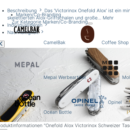
Beschreibung
Das 'Victorinox Onefold Alox' ist ein 
Marken/Co-Branding
skelettierten Alox-Griffschalen und große…
Mehr
Zur Kategorie Marken/Co-Branding
Individualisieren
Nachhaltigkeit
CamelBak
Coffee Shop
Mepal Werbeartikel
Mol
Opinel
fold Alox Taschenmesser in verschiedenen Farben mit robu
x-Schalen und Swiss Made Qualität
Ocean Bottle
roduktinformationen
"Onefold Alox Victorinox Schweizer Ta