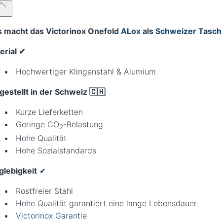
 macht das Victorinox Onefold
ALox
als
Schweizer Tasc
rial ✔︎
Hochwertiger Klingenstahl & Alumium
gestellt in der Schweiz 🇨🇭
Kurze Lieferketten
Geringe CO
-Belastung
2
Hohe Qualität
Hohe Sozialstandards
glebigkeit
✔︎
Rostfreier Stahl
Hohe Qualität garantiert eine lange Lebensdauer
Victorinox Garantie