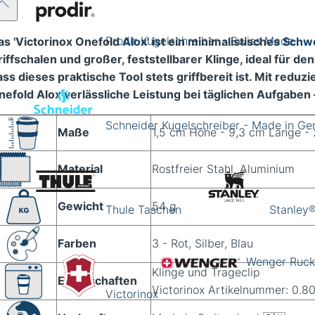
Prodir Kugelschreiber - Swiss Made
as 'Victorinox Onefold
Alox
' ist ein minimalistisches
Schw
iffschalen und großer, feststellbarer Klinge, ideal für den
ass dieses praktische Tool stets griffbereit ist. Mit redu
nefold Alox verlässliche Leistung bei täglichen Aufgaben 
Schneider Kugelschreiber - Made in G
Maße
1,5 cm Höhe - 9,3 cm Länge - 
Material
Rostfreier Stahl, Aluminium
Gewicht
54 g
Thule Taschen
Stanley®
Farben
3 - Rot, Silber, Blau
Wenger Ruck
Klinge und Trageclip
Eigenschaften
Victorinox Artikelnummer: 0.8
Victorinox