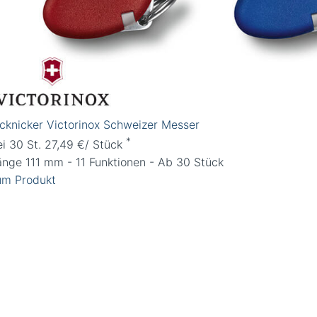
icknicker Victorinox Schweizer Messer
*
ei 30 St. 27,49 €/ Stück
änge 111 mm - 11 Funktionen - Ab 30 Stück
um Produkt