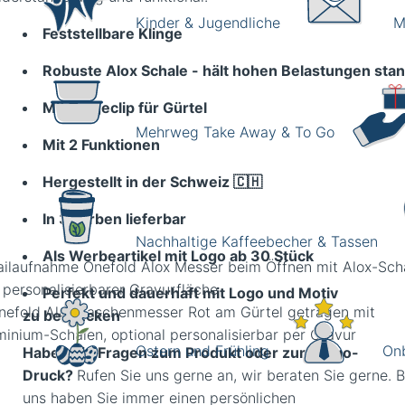
Kinder & Jugendliche
M
Feststellbare Klinge
Robuste Alox Schale - hält hohen Belastungen sta
Mit Trageclip für Gürtel
Mehrweg Take Away & To Go
Mit 2 Funktionen
Hergestellt in der Schweiz 🇨🇭
In 3 Farben lieferbar
Nachhaltige Kaffeebecher & Tassen
Als Werbeartikel mit Logo ab 30 Stück
ailaufnahme Onefold Alox Messer beim Öffnen mit Alox-Sch
 personalisierbarer Gravurfläche
Perfekt und dauerhaft mit Logo und Motiv
zu
bedrucken
Ostern und Frühling
Onb
Haben Sie Fragen zum Produkt oder zum Logo-
Druck?
Rufen Sie uns gerne an, wir beraten Sie gerne. B
uns haben Sie immer einen persönlichen