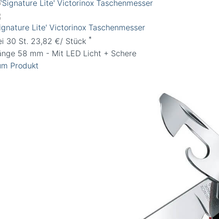
Signature Lite' Victorinox Taschenmesser
*
ei 30 St. 23,82 €/ Stück
änge 58 mm - Mit LED Licht + Schere
um Produkt