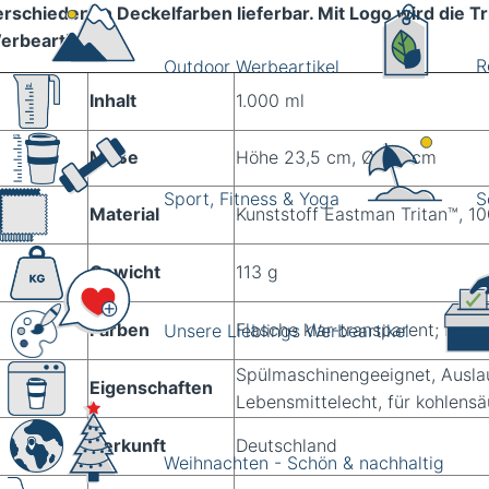
erschiedenen Deckelfarben lieferbar. Mit Logo wird die T
erbeartikel.
R
Outdoor Werbeartikel
Inhalt
1.000 ml
Maße
Höhe 23,5 cm, Ø 8,8 cm
Sport, Fitness & Yoga
S
Material
Kunststoff Eastman Tritan™, 1
Gewicht
113 g
Farben
Flasche klar-transparent; Deck
Unsere Lieblings Werbeartikel
Spülmaschinengeeignet, Auslau
Eigenschaften
L
ebensmittelecht
, für kohlens
Herkunft
Deutschland
Weihnachten - Schön & nachhaltig