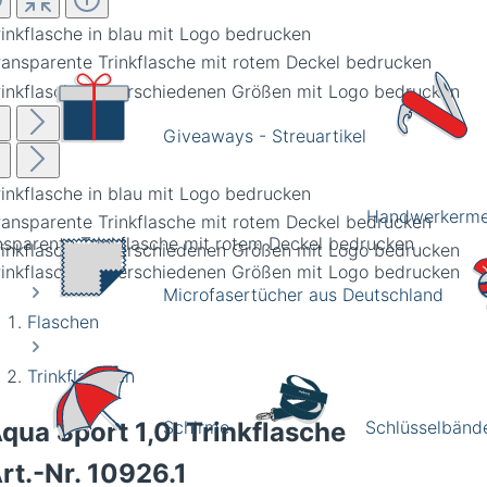
Giveaways - Streuartikel
Handwerkerme
nsparente Trinkflasche mit rotem Deckel bedrucken
Microfasertücher aus Deutschland
Flaschen
Trinkflaschen
Schirme
Schlüsselbänd
qua Sport 1,0l Trinkflasche
rt.-Nr.
10926.1