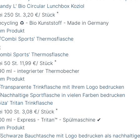
andy L' Bio Circular Lunchbox Koziol
*
ei 250 St. 3,20 €/ Stück
ecycling ♻️ - Bio Kunststoff - Made in Germany
um Produkt
Combi Sports' Thermosflasche
*
ei 50 St. 11,99 €/ Stück
90 ml - integrierter Thermobecher
um Produkt
biza' Tritan Trinkflasche
*
ei 100 St. 3,08 €/ Stück
00 ml - Express - Tritan™ - Spülmaschine ✔︎
um Produkt