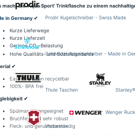
 macht die 'Aqua Sport' Trinkflasche zu einem nachhalti
Prodir Kugelschreiber - Swiss Made
e in Germany
✔︎
Kurze Lieferwege
Kurze Lieferzeit
Geringe CO
-Belastung
2
Schneider Kugelschreiber - Made in G
Hohe Qualitäts- und Sozialstandards
rial ✔︎
Eastman
Tritan
recycelbar
100%- BPA frei
Thule Taschen
Stanley®
glebigkeit
✔︎
Spülmaschinengeeignet
Wenger Ruck
Bruchfest und sehr robust
Fleck- und geruchsbeständig
Victorinox