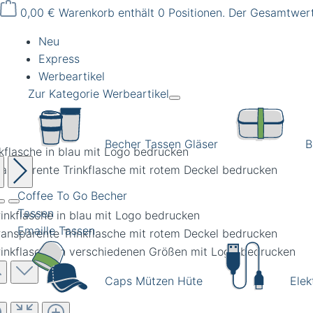
0,00 €
Warenkorb enthält 0 Positionen. Der Gesamtwert
Neu
Express
Werbeartikel
Zur Kategorie Werbeartikel
Becher Tassen Gläser
B
nkflasche in blau mit Logo bedrucken
Coffee To Go Becher
Tassen
Emaille Tassen
Caps Mützen Hüte
Elek