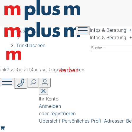
nachhaltig schöner
werben
Infos & Beratung:
+
Flaschen
Infos & Beratung:
+
Trinkflaschen
Ihr Konto
Anmelden
oder
registrieren
Übersicht
Persönliches Profil
Adressen
Be