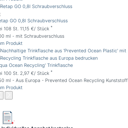
etap GO 0,8l Schraubverschluss
*
i 108 St. 11,15 €/ Stück
00 ml - mit Schraubverschluss
um Produkt
Aqua Ocean Recycling' Trinkflasche
*
ei 100 St. 2,97 €/ Stück
50 ml - Aus Europa - Prevented Ocean Recycling Kunststoff
um Produkt