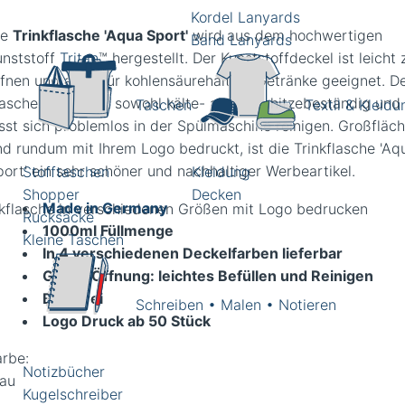
Kordel Lanyards
ie
Trinkflasche 'Aqua Sport'
wird aus dem hochwertigen
Band Lanyards
unststoff
Tritan
™ hergestellt. Der Kunststoffdeckel ist leicht 
ffnen und auch für kohlensäurehaltige Getränke geeignet. D
laschenkörper ist sowohl kälte- als auch hitzebeständig und
Taschen
Textil & Kleidu
ässt sich problemlos in der Spülmaschine reinigen. Großfläch
nd rundum mit Ihrem Logo bedruckt, ist die Trinkflasche 'Aq
port' ein sehr schöner und nachhaltiger Werbeartikel.
Stofftaschen
Kleidung
Shopper
Decken
Made in Germany
nkflasche in verschiedenen Größen mit Logo bedrucken
Rucksäcke
1000ml Füllmenge
Kleine Taschen
In 4 verschiedenen Deckelfarben lieferbar
Große Öffnung: leichtes Befüllen und Reinigen
BPA-frei
Schreiben • Malen • Notieren
Logo Druck ab 50 Stück
arbe:
Notizbücher
lau
Kugelschreiber