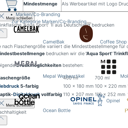
Mindestmenge
Als Werbeartikel mit Logo Dru
Marken/Co-Branding
Menü schließen
Zur Kategorie Marken/Co-Branding
rinkflasche 'Aqua Sport' 1l aus Deutschland bedrucken
CamelBak
Coffee Shop
e nach Flaschengröße variiert die Mindestbestellmenge für
indestbestellmenge
bedrucken wir die
'Aqua Sport' Trinkf
olgende
Druckmöglichkeiten
bestehen:
Mepal Werbeartikel
Mol
laschengröße
400 ml
700 ml
Iebdruck
5-farbig
100 x 180 mm
100 x 220 mm
aptik-
Digitaldruck
vollfarbig
110 x 207 mm
110 x 252 mm
Opinel
Menü schließen
Ocean Bottle
achhaltigkeit