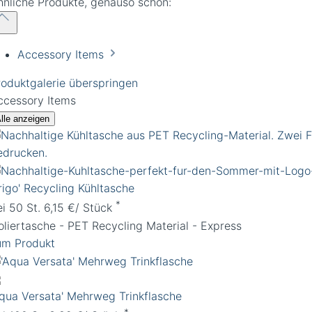
hnliche Produkte, genauso schön:
Accessory Items
roduktgalerie überspringen
ccessory Items
lle anzeigen
rigo' Recycling Kühltasche
*
ei 50 St. 6,15 €/ Stück
soliertasche - PET Recycling Material - Express
um Produkt
Aqua Versata' Mehrweg Trinkflasche
*