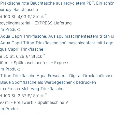
Journey' Bauchtasche
*
ei 100 St. 4,03 €/ Stück
ecyclingmaterial - EXPRESS Lieferung
um Produkt
qua Capri' Trinkflasche
*
ei 50 St. 6,29 €/ Stück
00 ml - Spülmaschinenfest - Express
um Produkt
qua Fresca Mehrweg Trinkflasche
*
ei 100 St. 2,37 €/ Stück
50 ml - Preiswert! - Spülmaschine ✔︎
um Produkt