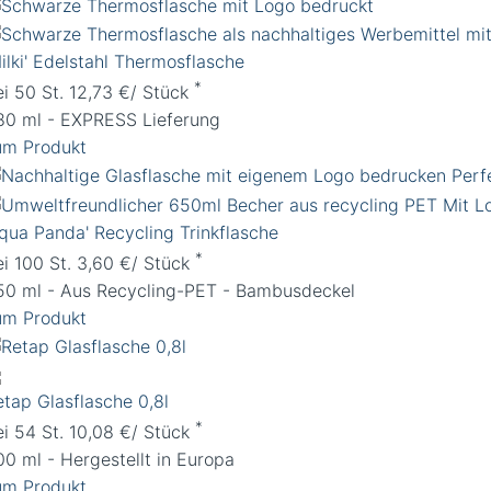
ilki' Edelstahl Thermosflasche
*
ei 50 St. 12,73 €/ Stück
80 ml - EXPRESS Lieferung
um Produkt
Aqua Panda' Recycling Trinkflasche
*
ei 100 St. 3,60 €/ Stück
50 ml - Aus Recycling-PET - Bambusdeckel
um Produkt
etap Glasflasche 0,8l
*
ei 54 St. 10,08 €/ Stück
00 ml - Hergestellt in Europa
um Produkt