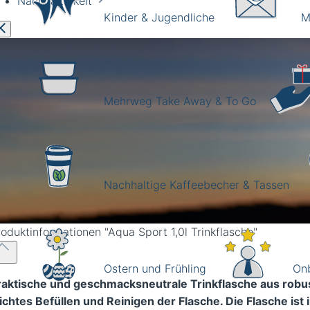
Nachhaltigkeit
Kinder & Jugendliche
M
Mehrweg Take Away & To Go
Nachhaltige Kaffeebecher & Tassen
roduktinformationen
"Aqua Sport 1,0l Trinkflasche"
Ostern und Frühling
Onb
raktische und geschmacksneutrale Trinkflasche aus rob
eichtes Befüllen und Reinigen der Flasche. Die Flasche is