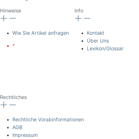
Hinweise
Info
Wie Sie Artikel anfragen
Kontakt
Über Uns
*
Lieferung nur an
Lexikon/Glossar
gewerbliche Kunden und
Institutionen. Alle Preise
zzgl. Ust. Preise
unverbindlich. Irrtümer
vorbehalten.
Rechtliches
Rechtliche Vorabinformationen
AGB
Impressum