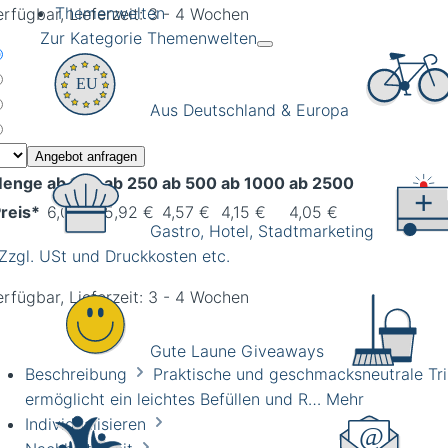
Themenwelten
erfügbar, Lieferzeit: 3 - 4 Wochen
Zur Kategorie Themenwelten
Aus Deutschland & Europa
Angebot anfragen
enge
ab 100
ab 250
ab 500
ab 1000
ab 2500
reis*
6,08 €
5,92 €
4,57 €
4,15 €
4,05 €
Gastro, Hotel, Stadtmarketing
 Zzgl. USt und Druckkosten etc.
erfügbar, Lieferzeit: 3 - 4 Wochen
Gute Laune Giveaways
Beschreibung
Praktische und geschmacksneutrale Tri
ermöglicht ein leichtes Befüllen und R…
Mehr
Individualisieren