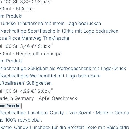
ei 100 St. 3,89 €/ Stück
50 ml - BPA-frei
um Produkt
qua Ricca Mehrweg Trinkflasche
*
ei 100 St. 3,46 €/ Stück
50 ml - Hergestellt in Europa
um Produkt
ußballrasen' Süßigkeiten
*
ei 100 St. 4,99 €/ Stück
ade in Germany - Apfel Geschmack
um Produkt